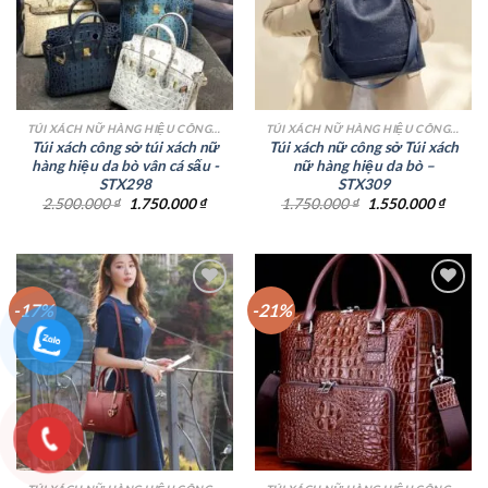
wishlist
wishlist
TÚI XÁCH NỮ HÀNG HIỆU CÔNG SỞ TPHCM
TÚI XÁCH NỮ HÀNG HIỆU CÔNG SỞ TPHCM
Túi xách công sở túi xách nữ
Túi xách nữ công sở Túi xách
hàng hiệu da bò vân cá sấu -
nữ hàng hiệu da bò –
STX298
STX309
Giá
Giá
Giá
Giá
2.500.000
₫
1.750.000
₫
1.750.000
₫
1.550.000
₫
gốc
hiện
gốc
hiện
là:
tại
là:
tại
2.500.000 ₫.
là:
1.750.000 ₫.
là:
1.750.000 ₫.
1.550.
-17%
-21%
Add to
Add to
wishlist
wishlist