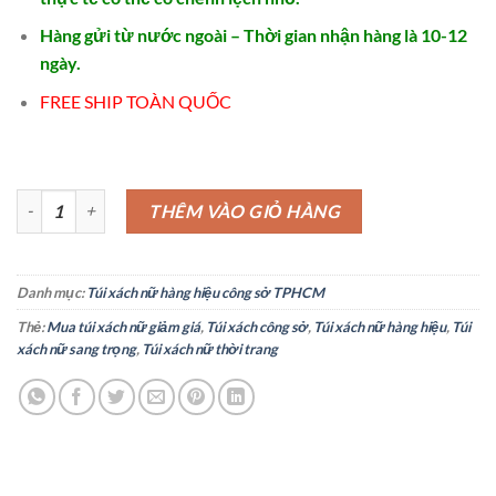
Hàng gửi từ nước ngoài – Thời gian nhận hàng là 10-12
ngày.
FREE SHIP TOÀN QUỐC
Shopviets Túi xách nữ hàng hiệu cao cấp - TX569 số lượng
THÊM VÀO GIỎ HÀNG
Danh mục:
Túi xách nữ hàng hiệu công sở TPHCM
Thẻ:
Mua túi xách nữ giảm giá
,
Túi xách công sở
,
Túi xách nữ hàng hiệu
,
Túi
xách nữ sang trọng
,
Túi xách nữ thời trang