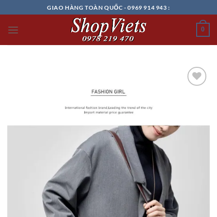
Chuyển
GIAO HÀNG TOÀN QUỐC - 0969 914 943 :
đến
nội
0
dung
Add to
wishlist