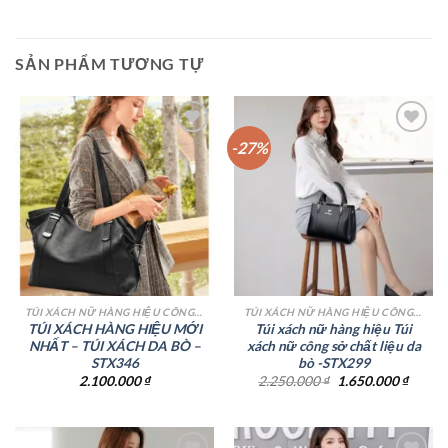
SẢN PHẨM TƯƠNG TỰ
-27%
Add to
Add to
wishlist
wishlist
TÚI XÁCH NỮ HÀNG HIỆU CÔNG SỞ TPHCM
TÚI XÁCH NỮ HÀNG HIỆU CÔNG SỞ TPHCM
TÚI XÁCH HÀNG HIỆU MỚI
Túi xách nữ hàng hiệu Túi
NHẤT – TÚI XÁCH DA BÒ –
xách nữ công sở chất liệu da
STX346
bò -STX299
Giá
Giá
2.100.000
₫
2.250.000
₫
1.650.000
₫
gốc
hiện
là:
tại
2.250.000 ₫.
là:
1.650.