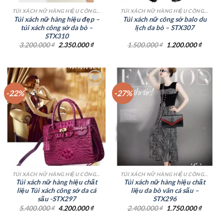
TÚI XÁCH NỮ HÀNG HIỆU CÔNG SỞ TPHCM
TÚI XÁCH NỮ HÀNG HIỆU CÔNG SỞ TPHCM
Túi xách nữ hàng hiệu đẹp –
Túi xách nữ công sở balo du
túi xách công sở da bò –
lịch da bò – STX307
STX310
Giá
Giá
Giá
Giá
3.200.000
₫
2.350.000
₫
1.500.000
₫
1.200.000
₫
gốc
hiện
gốc
hiện
là:
tại
là:
tại
3.200.000 ₫.
là:
1.500.000 ₫.
là:
2.350.000 ₫.
1.200.
-22%
-27%
Add to
Add to
wishlist
wishlist
TÚI XÁCH NỮ HÀNG HIỆU CÔNG SỞ TPHCM
TÚI XÁCH NỮ HÀNG HIỆU CÔNG SỞ TPHCM
Túi xách nữ hàng hiệu chất
Túi xách nữ hàng hiệu chất
liệu Túi xách công sở da cá
liệu da bò vân cá sấu –
sấu -STX297
STX296
Giá
Giá
Giá
Giá
5.400.000
₫
4.200.000
₫
2.400.000
₫
1.750.000
₫
gốc
hiện
gốc
hiện
là:
tại
là:
tại