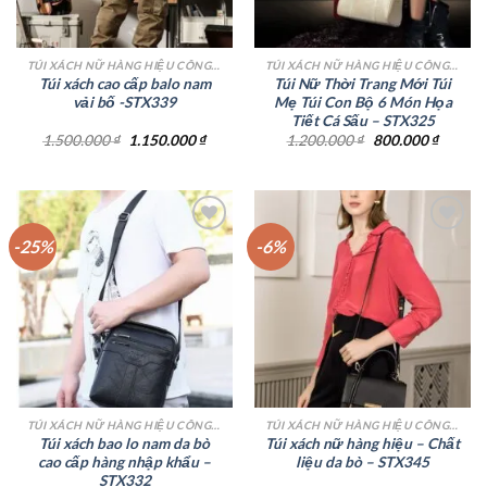
TÚI XÁCH NỮ HÀNG HIỆU CÔNG SỞ TPHCM
TÚI XÁCH NỮ HÀNG HIỆU CÔNG SỞ TPHCM
Túi xách cao cấp balo nam
Túi Nữ Thời Trang Mới Túi
vải bố -STX339
Mẹ Túi Con Bộ 6 Món Họa
Tiết Cá Sấu – STX325
Giá
Giá
Giá
Giá
1.500.000
₫
1.150.000
₫
1.200.000
₫
800.000
₫
gốc
hiện
gốc
hiện
là:
tại
là:
tại
1.500.000 ₫.
là:
1.200.000 ₫.
là:
1.150.000 ₫.
800.000
-25%
-6%
Add to
Add to
wishlist
wishlist
TÚI XÁCH NỮ HÀNG HIỆU CÔNG SỞ TPHCM
TÚI XÁCH NỮ HÀNG HIỆU CÔNG SỞ TPHCM
Túi xách bao lo nam da bò
Túi xách nữ hàng hiệu – Chất
cao cấp hàng nhập khẩu –
liệu da bò – STX345
STX332