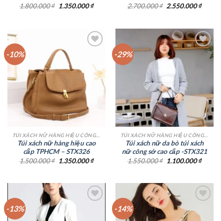
Giá
Giá
Giá
Giá
1.800.000
₫
1.350.000
₫
2.700.000
₫
2.550.000
₫
gốc
hiện
gốc
hiện
là:
tại
là:
tại
1.800.000 ₫.
là:
2.700.000 ₫.
là:
1.350.000 ₫.
2.550.
-10%
-29%
Add to
Add to
wishlist
wishlist
TÚI XÁCH NỮ HÀNG HIỆU CÔNG SỞ TPHCM
TÚI XÁCH NỮ HÀNG HIỆU CÔNG SỞ TPHCM
Túi xách nữ hàng hiệu cao
Túi xách nữ da bò túi xách
cấp TPHCM – STX326
nữ công sở cao cấp -STX321
Giá
Giá
Giá
Giá
1.500.000
₫
1.350.000
₫
1.550.000
₫
1.100.000
₫
gốc
hiện
gốc
hiện
là:
tại
là:
tại
1.500.000 ₫.
là:
1.550.000 ₫.
là:
1.350.000 ₫.
1.100.
-13%
-14%