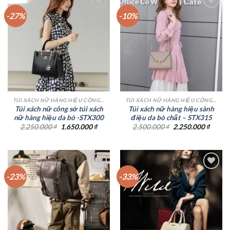
-27%
-10%
Add to
Add to
wishlist
wishlist
TÚI XÁCH NỮ HÀNG HIỆU CÔNG SỞ TPHCM
TÚI XÁCH NỮ HÀNG HIỆU CÔNG SỞ TPHCM
Túi xách nữ công sở túi xách
Túi xách nữ hàng hiệu sành
nữ hàng hiệu da bò -STX300
điệu da bò chất – STX315
Giá
Giá
Giá
Giá
2.250.000
₫
1.650.000
₫
2.500.000
₫
2.250.000
₫
gốc
hiện
gốc
hiện
là:
tại
là:
tại
2.250.000 ₫.
là:
2.500.000 ₫.
là:
1.650.000 ₫.
2.250.
-23%
-33%
Add to
Add to
wishlist
wishlist