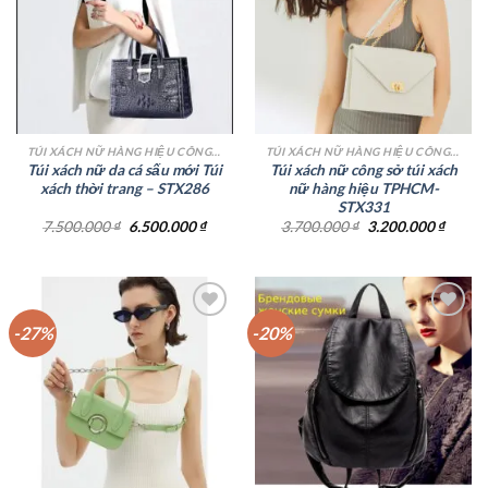
Add to
Add to
wishlist
wishlist
TÚI XÁCH NỮ HÀNG HIỆU CÔNG SỞ TPHCM
TÚI XÁCH NỮ HÀNG HIỆU CÔNG SỞ TPHCM
Túi xách nữ da cá sấu mới Túi
Túi xách nữ công sở túi xách
xách thời trang – STX286
nữ hàng hiệu TPHCM-
STX331
Giá
Giá
Giá
Giá
7.500.000
₫
6.500.000
₫
3.700.000
₫
3.200.000
₫
gốc
hiện
gốc
hiện
là:
tại
là:
tại
7.500.000 ₫.
là:
3.700.000 ₫.
là:
6.500.000 ₫.
3.200.
-27%
-20%
Add to
Add to
wishlist
wishlist