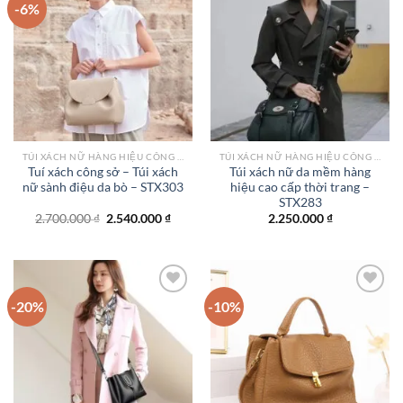
-6%
Add to
Add to
wishlist
wishlist
TÚI XÁCH NỮ HÀNG HIỆU CÔNG SỞ TPHCM
TÚI XÁCH NỮ HÀNG HIỆU CÔNG SỞ TPHCM
Tuí xách công sở – Túi xách
Túi xách nữ da mềm hàng
nữ sành điệu da bò – STX303
hiệu cao cấp thời trang –
STX283
Giá
Giá
2.700.000
₫
2.540.000
₫
2.250.000
₫
gốc
hiện
là:
tại
2.700.000 ₫.
là:
2.540.000 ₫.
-20%
-10%
Add to
Add to
wishlist
wishlist