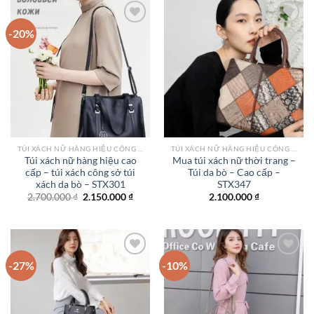
1.200.000 ₫.
1.650.
-20%
Add to
Add to
wishlist
wishlist
TÚI XÁCH NỮ HÀNG HIỆU CÔNG SỞ TPHCM
TÚI XÁCH NỮ HÀNG HIỆU CÔNG SỞ TPHCM
Túi xách nữ hàng hiệu cao
Mua túi xách nữ thời trang –
cấp – túi xách công sở túi
Túi da bò – Cao cấp –
xách da bò – STX301
STX347
Giá
Giá
2.700.000
₫
2.150.000
₫
2.100.000
₫
gốc
hiện
là:
tại
2.700.000 ₫.
là:
2.150.000 ₫.
-27%
-10%
Add to
Add to
wishlist
wishlist