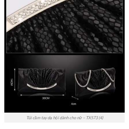
Túi cầm tay dạ hội dành cho nữ – TX573 (4)