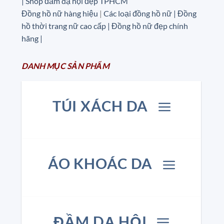
| Shop đầm dạ hội đẹp TPHCM
Đồng hồ nữ hàng hiệu
|
Các loại đồng hồ nữ |
Đồng
hồ thời trang nữ cao cấp
| Đồng hồ nữ đẹp chính
hãng |
DANH MỤC
SẢN
PHẨM
TÚI XÁCH DA
ÁO KHOÁC DA
ĐẦM DẠ HỘI