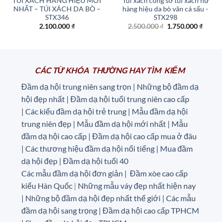
TÚI XÁCH HÀNG HIỆU MỚI
Túi xách công sở túi xách nữ
NHẤT – TÚI XÁCH DA BÒ –
hàng hiệu da bò vân cá sấu -
STX346
STX298
Giá
Giá
2.100.000
₫
2.500.000
₫
1.750.000
₫
gốc
hiện
là:
tại
2.500.000 ₫.
là:
1.750.
CÁC TỪ KHÓA THƯỜNG HAY TÌM KIẾM
Đầm dạ hội trung niên sang trọn | Những bộ đầm dạ
hội đẹp nhất | Đầm dạ hội tuổi trung niên cao cấp
|
Các kiểu đầm dạ hội trẻ trung | Mẫu đầm dạ hội
trung niên đẹp | Mẫu đầm dạ hội mới nhất | Mẫu
đầm dạ hội cao cấp | Đầm dạ hội cao cấp mua ở đâu
|
Các thương hiệu đầm dạ hội nổi tiếng | Mua đầm
dạ hội đẹp | Đầm dạ hội tuổi 40
Các mẫu đầm dạ hội đơn giản | Đầm xòe cao cấp
kiểu Hàn Quốc
|
Những mẫu váy đẹp nhất hiện nay
| Những bộ đầm dạ hội đẹp nhất thế giới | Các mẫu
đầm dạ hội sang trọng | Đầm dạ hội cao cấp TPHCM