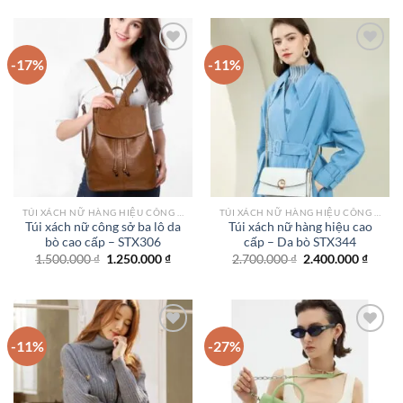
3.200.000 ₫.
là:
2.200.000 ₫.
là:
2.500.000 ₫.
1.550.
-17%
-11%
Add to
Add to
wishlist
wishlist
TÚI XÁCH NỮ HÀNG HIỆU CÔNG SỞ TPHCM
TÚI XÁCH NỮ HÀNG HIỆU CÔNG SỞ TPHCM
Túi xách nữ công sở ba lô da
Túi xách nữ hàng hiệu cao
bò cao cấp – STX306
cấp – Da bò STX344
Giá
Giá
Giá
Giá
1.500.000
₫
1.250.000
₫
2.700.000
₫
2.400.000
₫
gốc
hiện
gốc
hiện
là:
tại
là:
tại
1.500.000 ₫.
là:
2.700.000 ₫.
là:
1.250.000 ₫.
2.400.
-11%
-27%
Add to
Add to
wishlist
wishlist