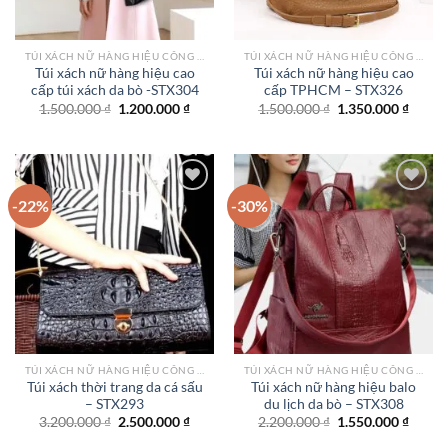
TÚI XÁCH NỮ HÀNG HIỆU CÔNG SỞ TPHCM
TÚI XÁCH NỮ HÀNG HIỆU CÔNG SỞ TPHCM
Túi xách nữ hàng hiệu cao
Túi xách nữ hàng hiệu cao
cấp túi xách da bò -STX304
cấp TPHCM – STX326
Giá
Giá
Giá
Giá
1.500.000
₫
1.200.000
₫
1.500.000
₫
1.350.000
₫
gốc
hiện
gốc
hiện
là:
tại
là:
tại
1.500.000 ₫.
là:
1.500.000 ₫.
là:
1.200.000 ₫.
1.350.
-22%
-30%
Add to
Add to
wishlist
wishlist
TÚI XÁCH NỮ HÀNG HIỆU CÔNG SỞ TPHCM
TÚI XÁCH NỮ HÀNG HIỆU CÔNG SỞ TPHCM
Túi xách thời trang da cá sấu
Túi xách nữ hàng hiệu balo
– STX293
du lịch da bò – STX308
Giá
Giá
Giá
Giá
3.200.000
₫
2.500.000
₫
2.200.000
₫
1.550.000
₫
gốc
hiện
gốc
hiện
là:
tại
là:
tại