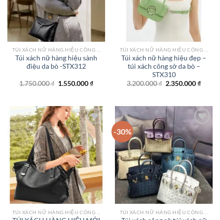
TÚI XÁCH NỮ HÀNG HIỆU CÔNG SỞ TPHCM
TÚI XÁCH NỮ HÀNG HIỆU CÔNG SỞ TPHCM
Túi xách nữ hàng hiệu sành
Túi xách nữ hàng hiệu đẹp –
điệu da bò -STX312
túi xách công sở da bò –
STX310
Giá
Giá
Giá
Giá
1.750.000
₫
1.550.000
₫
3.200.000
₫
2.350.000
₫
gốc
hiện
gốc
hiện
là:
tại
là:
tại
1.750.000 ₫.
là:
3.200.000 ₫.
là:
1.550.000 ₫.
2.350.
-30%
Add to
Add to
wishlist
wishlist
TÚI XÁCH NỮ HÀNG HIỆU CÔNG SỞ TPHCM
TÚI XÁCH NỮ HÀNG HIỆU CÔNG SỞ TPHCM