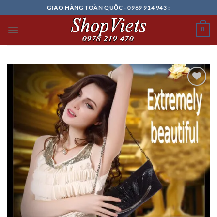
Chuyển
GIAO HÀNG TOÀN QUỐC - 0969 914 943 :
đến
nội
0
dung
Add to
wishlist