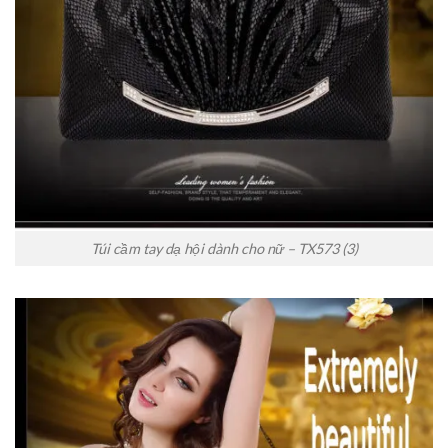
Túi cầm tay dạ hội dành cho nữ – TX573 (3)