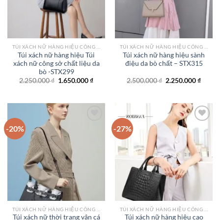
TÚI XÁCH NỮ HÀNG HIỆU CÔNG SỞ TPHCM
TÚI XÁCH NỮ HÀNG HIỆU CÔNG SỞ TPHCM
Túi xách nữ hàng hiệu Túi
Túi xách nữ hàng hiệu sành
xách nữ công sở chất liệu da
điệu da bò chất – STX315
bò -STX299
Giá
Giá
Giá
Giá
2.250.000
₫
1.650.000
₫
2.500.000
₫
2.250.000
₫
gốc
hiện
gốc
hiện
là:
tại
là:
tại
2.250.000 ₫.
là:
2.500.000 ₫.
là:
1.650.000 ₫.
2.250.
-20%
-27%
Add to
Add to
wishlist
wishlist
TÚI XÁCH NỮ HÀNG HIỆU CÔNG SỞ TPHCM
TÚI XÁCH NỮ HÀNG HIỆU CÔNG SỞ TPHCM
Túi xách nữ thời trang vân cá
Túi xách nữ hàng hiệu cao