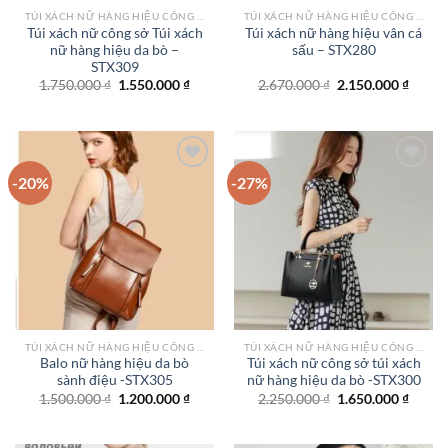
TÚI XÁCH NỮ HÀNG HIỆU CÔNG SỞ TPHCM
TÚI XÁCH NỮ HÀNG HIỆU CÔNG SỞ TPHCM
Túi xách nữ công sở Túi xách
Túi xách nữ hàng hiệu vân cá
nữ hàng hiệu da bò –
sấu – STX280
STX309
Giá
Giá
Giá
Giá
1.750.000
₫
1.550.000
₫
2.670.000
₫
2.150.000
₫
gốc
hiện
gốc
hiện
là:
tại
là:
tại
1.750.000 ₫.
là:
2.670.000 ₫.
là:
1.550.000 ₫.
2.150.
-20%
-27%
Add to
Add to
wishlist
wishlist
TÚI XÁCH NỮ HÀNG HIỆU CÔNG SỞ TPHCM
TÚI XÁCH NỮ HÀNG HIỆU CÔNG SỞ TPHCM
Balo nữ hàng hiệu da bò
Túi xách nữ công sở túi xách
sành điệu -STX305
nữ hàng hiệu da bò -STX300
Giá
Giá
Giá
Giá
1.500.000
₫
1.200.000
₫
2.250.000
₫
1.650.000
₫
gốc
hiện
gốc
hiện
là:
tại
là:
tại
1.500.000 ₫.
là:
2.250.000 ₫.
là: