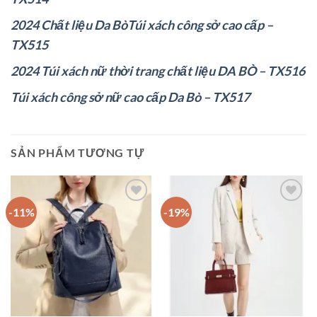
2024 Chất liệu Da BòTúi xách công sở cao cấp –
TX515
2024 Túi xách nữ thời trang chất liệu DA BÒ – TX516
Túi xách công sở nữ cao cấp Da Bò – TX517
SẢN PHẨM TƯƠNG TỰ
-11%
-19%
Add to
Add to
wishlist
wishlist