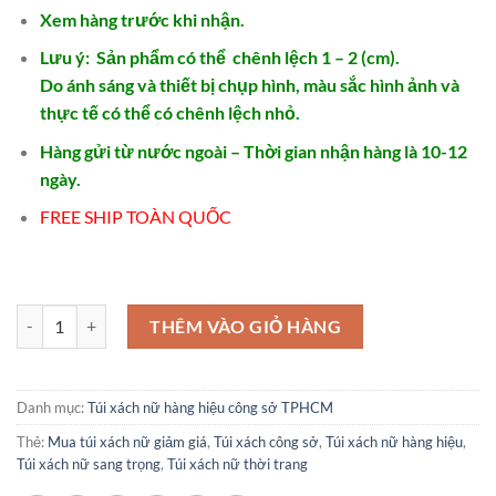
Xem hàng trước khi nhận.
Lưu ý: Sản phẩm có thể chênh lệch 1 – 2 (cm).
Do ánh sáng và thiết bị chụp hình, màu sắc hình ảnh và
thực tế có thể có chênh lệch nhỏ.
Hàng gửi từ nước ngoài – Thời gian nhận hàng là 10-12
ngày.
FREE SHIP TOÀN QUỐC
Túi cầm tay dạ hội dành cho nữ - TX573 số lượng
THÊM VÀO GIỎ HÀNG
Danh mục:
Túi xách nữ hàng hiệu công sở TPHCM
Thẻ:
Mua túi xách nữ giảm giá
,
Túi xách công sở
,
Túi xách nữ hàng hiệu
,
Túi xách nữ sang trọng
,
Túi xách nữ thời trang