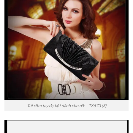
Túi cầm tay dạ hội dành cho nữ – TX573 (3)