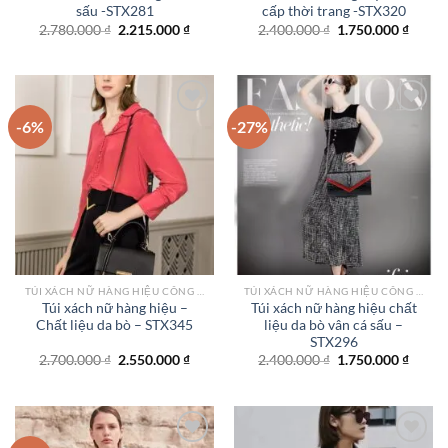
sấu -STX281
cấp thời trang -STX320
Giá
Giá
Giá
Giá
2.780.000
₫
2.215.000
₫
2.400.000
₫
1.750.000
₫
gốc
hiện
gốc
hiện
là:
tại
là:
tại
2.780.000 ₫.
là:
2.400.000 ₫.
là:
2.215.000 ₫.
1.750.
-6%
-27%
Add to
Add to
wishlist
wishlist
TÚI XÁCH NỮ HÀNG HIỆU CÔNG SỞ TPHCM
TÚI XÁCH NỮ HÀNG HIỆU CÔNG SỞ TPHCM
Túi xách nữ hàng hiệu –
Túi xách nữ hàng hiệu chất
Chất liệu da bò – STX345
liệu da bò vân cá sấu –
STX296
Giá
Giá
Giá
Giá
2.700.000
₫
2.550.000
₫
2.400.000
₫
1.750.000
₫
gốc
hiện
gốc
hiện
là:
tại
là:
tại
2.700.000 ₫.
là:
2.400.000 ₫.
là:
2.550.000 ₫.
1.750.