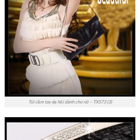
Túi cầm tay dạ hội dành cho nữ – TX573 (3)