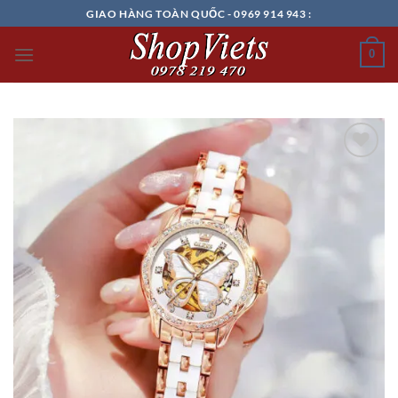
Chuyển
GIAO HÀNG TOÀN QUỐC - 0969 914 943 :
đến
nội
0
dung
Add to
wishlist