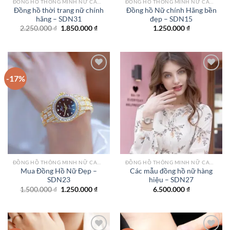
ĐỒNG HỒ THÔNG MINH NỮ CAO CẤP NHẤT
ĐỒNG HỒ THÔNG MINH NỮ CAO CẤP NHẤT
Đồng hồ thời trang nữ chính
Đồng hồ Nữ chính Hãng bền
hãng – SDN31
đẹp – SDN15
Giá
Giá
2.250.000
₫
1.850.000
₫
1.250.000
₫
gốc
hiện
là:
tại
2.250.000 ₫.
là:
1.850.000 ₫.
-17%
Add to
Add to
wishlist
wishlist
ĐỒNG HỒ THÔNG MINH NỮ CAO CẤP NHẤT
ĐỒNG HỒ THÔNG MINH NỮ CAO CẤP NHẤT
Mua Đồng Hồ Nữ Đẹp –
Các mẫu đồng hồ nữ hàng
SDN23
hiệu – SDN27
Giá
Giá
1.500.000
₫
1.250.000
₫
6.500.000
₫
gốc
hiện
là:
tại
1.500.000 ₫.
là:
1.250.000 ₫.