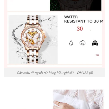
Các mẫu đồng hồ nữ hàng hiệu giá tốt – DH183 (6)