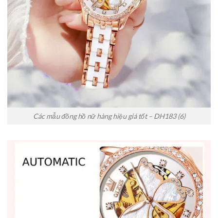
Các mẫu đồng hồ nữ hàng hiệu giá tốt – DH183 (6)