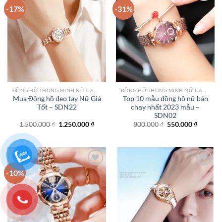
-17%
-31%
Add to
Add to
wishlist
wishlist
ĐỒNG HỒ THÔNG MINH NỮ CAO CẤP NHẤT
ĐỒNG HỒ THÔNG MINH NỮ CAO CẤP NHẤT
Mua Đồng hồ đeo tay Nữ Giá
Top 10 mẫu đồng hồ nữ bán
Tốt – SDN22
chạy nhất 2023 mẫu –
SDN02
Giá
Giá
Giá
Giá
1.500.000
₫
1.250.000
₫
800.000
₫
550.000
₫
gốc
hiện
gốc
hiện
là:
tại
là:
tại
1.500.000 ₫.
là:
800.000 ₫.
là:
1.250.000 ₫.
550.000
-10%
Add to
Add to
wishlist
wishlist