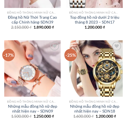
ĐỒNG HỒ THÔNG MINH NỮ CAO CẤP NHẤT
ĐỒNG HỒ THÔNG MINH NỮ CAO CẤP NHẤT
Đồng hồ Nữ Thời Trang Cao
Top đồng hồ nữ dưới 2 triệu
cấp Chính hãng-SDN39
tháng 8 2023 – SDN17
Giá
Giá
2.150.000
₫
1.890.000
₫
1.200.000
₫
gốc
hiện
là:
tại
2.150.000 ₫.
là:
1.890.000 ₫.
-17%
-25%
Add to
Add to
wishlist
wishlist
ĐỒNG HỒ THÔNG MINH NỮ CAO CẤP NHẤT
ĐỒNG HỒ THÔNG MINH NỮ CAO CẤP NHẤT
Những mẫu đồng hồ nữ đẹp
Những mẫu đồng hồ nữ đẹp
nhất hiện nay – SDN09
nhất hiện nay – SDN18
Giá
Giá
Giá
Giá
1.500.000
₫
1.250.000
₫
1.600.000
₫
1.200.000
₫
gốc
hiện
gốc
hiện
là:
tại
là:
tại
1.500.000 ₫.
là:
1.600.000 ₫.
là: