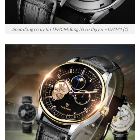
Shop đồng hồ uy tín TPHCM đồng hồ cơ thụy sỉ – DH141 (1)