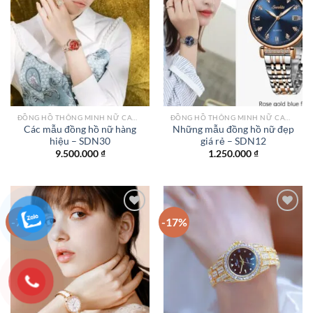
Add to
Add to
wishlist
wishlist
ĐỒNG HỒ THÔNG MINH NỮ CAO CẤP NHẤT
ĐỒNG HỒ THÔNG MINH NỮ CAO CẤP NHẤT
Các mẫu đồng hồ nữ hàng
Những mẫu đồng hồ nữ đẹp
hiệu – SDN30
giá rẻ – SDN12
9.500.000
₫
1.250.000
₫
-7%
-17%
Add to
Add to
wishlist
wishlist