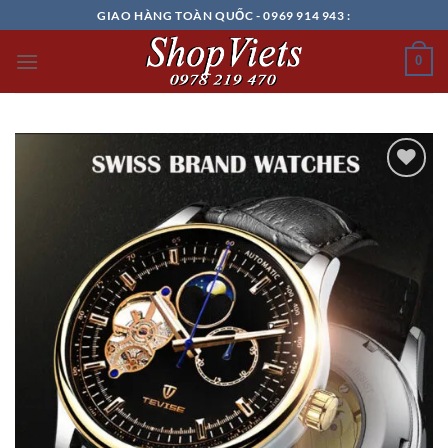
Chuyển
GIAO HÀNG TOÀN QUỐC - 0969 914 943 :
đến
nội
0
dung
Add to
wishlist