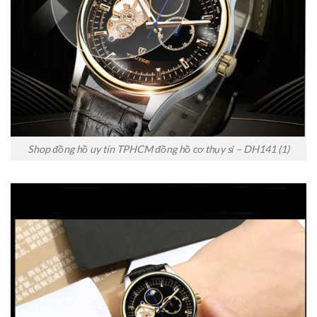
Shop đồng hồ uy tín TPHCM đồng hồ cơ thụy sỉ – DH141 (1)