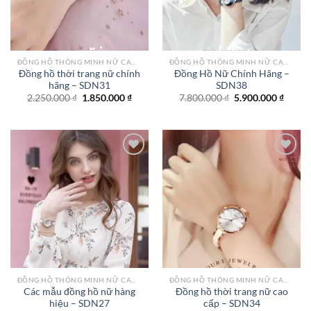
ĐỒNG HỒ THÔNG MINH NỮ CAO CẤP NHẤT
ĐỒNG HỒ THÔNG MINH NỮ CAO CẤP NHẤT
Đồng hồ thời trang nữ chính
Đồng Hồ Nữ Chính Hãng –
hãng – SDN31
SDN38
Giá
Giá
Giá
Giá
2.250.000
₫
1.850.000
₫
7.800.000
₫
5.900.000
₫
gốc
hiện
gốc
hiện
là:
tại
là:
tại
2.250.000 ₫.
là:
7.800.000 ₫.
là:
1.850.000 ₫.
5.900.
Add to
Add to
wishlist
wishlist
ĐỒNG HỒ THÔNG MINH NỮ CAO CẤP NHẤT
ĐỒNG HỒ THÔNG MINH NỮ CAO CẤP NHẤT
Các mẫu đồng hồ nữ hàng
Đồng hồ thời trang nữ cao
hiệu – SDN27
cấp – SDN34