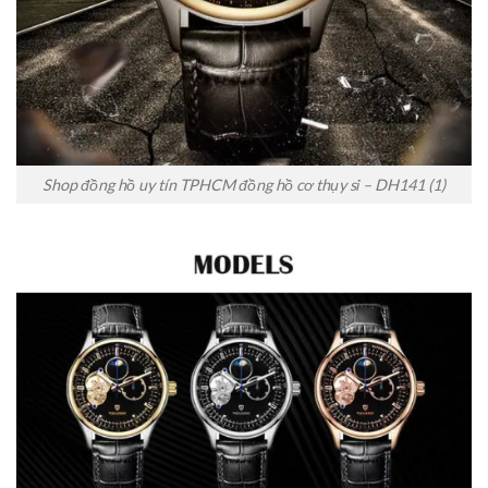
Shop đồng hồ uy tín TPHCM đồng hồ cơ thụy sỉ – DH141 (1)