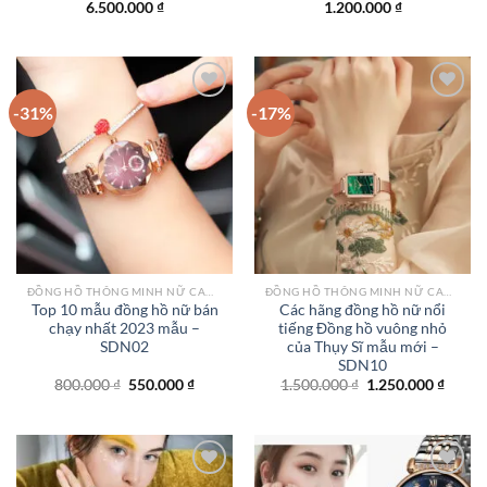
6.500.000
₫
1.200.000
₫
-31%
-17%
Add to
Add to
wishlist
wishlist
ĐỒNG HỒ THÔNG MINH NỮ CAO CẤP NHẤT
ĐỒNG HỒ THÔNG MINH NỮ CAO CẤP NHẤT
Top 10 mẫu đồng hồ nữ bán
Các hãng đồng hồ nữ nổi
chạy nhất 2023 mẫu –
tiếng Đồng hồ vuông nhỏ
SDN02
của Thụy Sĩ mẫu mới –
SDN10
Giá
Giá
Giá
Giá
800.000
₫
550.000
₫
1.500.000
₫
1.250.000
₫
gốc
hiện
gốc
hiện
là:
tại
là:
tại
800.000 ₫.
là:
1.500.000 ₫.
là:
550.000 ₫.
1.250.