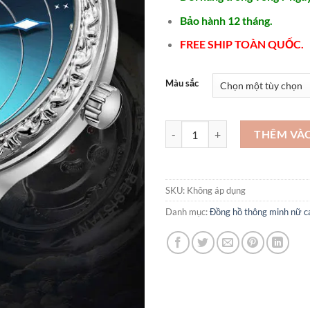
Bảo hành 12 tháng.
FREE SHIP TOÀN QUỐC.
Màu sắc
Những mẫu đồng hồ nữ đẹp - DH
THÊM VÀ
SKU:
Không áp dụng
Danh mục:
Đồng hồ thông minh nữ c