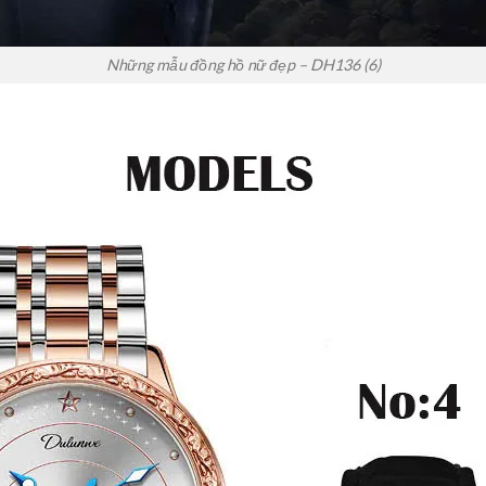
Những mẫu đồng hồ nữ đẹp – DH136 (6)