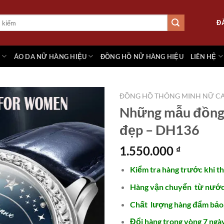
Đ
M
ÁO DA NỮ HÀNG HIỆU
ĐỒNG HỒ NỮ HÀNG HIỆU
LIÊN HỆ
ĐỒNG HỒ THÔNG MINH NỮ CA
Những mẫu đồng
đẹp – DH136
Add to
wishlist
1.550.000
₫
Kiểm tra hàng trước khi t
Hàng vận chuyển từ nước 
Chất lượng hàng đẩm bảo
Đổi hàng trong vòng 7 ngày