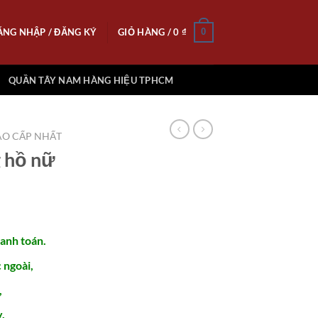
ĂNG NHẬP / ĐĂNG KÝ
GIỎ HÀNG /
0
₫
0
QUẦN TÂY NAM HÀNG HIỆU TPHCM
O CẤP NHẤT
 hồ nữ
hanh toán.
ngoài,
,
.