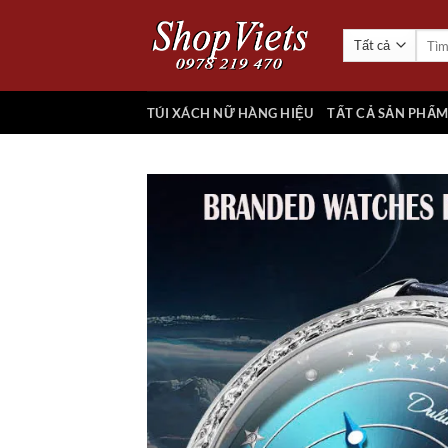
Chuyển
đến
Tìm
kiếm:
nội
dung
TÚI XÁCH NỮ HÀNG HIỆU
TẤT CẢ SẢN PHẨ