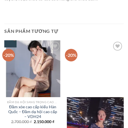
SẢN PHẨM TƯƠNG TỰ
-20%
-20%
Add to
Add to
wishlist
wishlist
ĐẦM DẠ HỘI SANG TRỌNG CAO CẤP TPHCM
Đầm xòe cao cấp kiểu Hàn
Quốc – Đầm dạ hội cao cấp
– VDH24
Giá
Giá
2.700.000
₫
2.150.000
₫
gốc
hiện