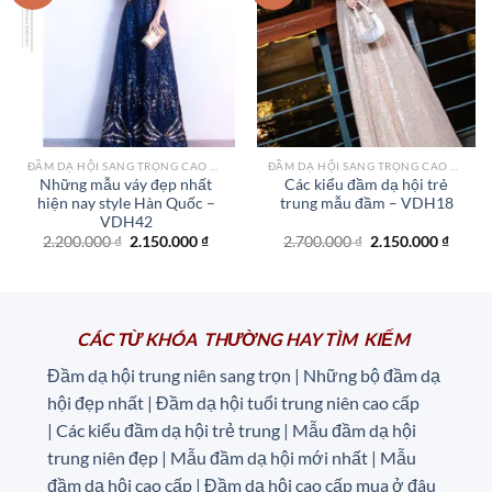
Add to
Add to
wishlist
wishlist
ĐẦM DẠ HỘI SANG TRỌNG CAO CẤP TPHCM
ĐẦM DẠ HỘI SANG TRỌNG CAO CẤP TPHCM
Những mẫu váy đẹp nhất
Các kiểu đầm dạ hội trẻ
hiện nay style Hàn Quốc –
trung mẫu đầm – VDH18
VDH42
Giá
Giá
Giá
Giá
2.200.000
₫
2.150.000
₫
2.700.000
₫
2.150.000
₫
gốc
hiện
gốc
hiện
là:
tại
là:
tại
2.200.000 ₫.
là:
2.700.000 ₫.
là:
2.150.000 ₫.
2.150.
CÁC TỪ KHÓA THƯỜNG HAY TÌM KIẾM
Đầm dạ hội trung niên sang trọn | Những bộ đầm dạ
hội đẹp nhất | Đầm dạ hội tuổi trung niên cao cấp
|
Các kiểu đầm dạ hội trẻ trung | Mẫu đầm dạ hội
trung niên đẹp | Mẫu đầm dạ hội mới nhất | Mẫu
đầm dạ hội cao cấp | Đầm dạ hội cao cấp mua ở đâu