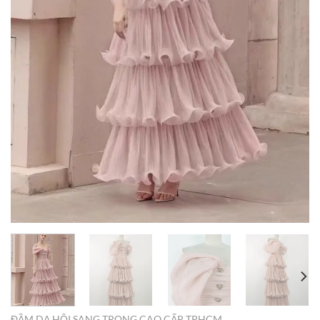
ĐẦM DẠ HỘI SANG TRỌNG CAO CẤP TPHCM