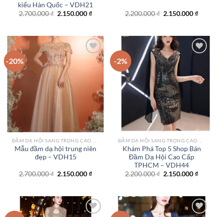
kiểu Hàn Quốc – VDH21
Giá
Giá
Giá
Giá
2.700.000
₫
2.150.000
₫
2.200.000
₫
2.150.000
₫
gốc
hiện
gốc
hiện
là:
tại
là:
tại
2.700.000 ₫.
là:
2.200.000 ₫.
là:
2.150.000 ₫.
2.150.
-20%
-2%
Add to
Add to
wishlist
wishlist
ĐẦM DẠ HỘI SANG TRỌNG CAO CẤP TPHCM
ĐẦM DẠ HỘI SANG TRỌNG CAO CẤP TPHCM
Mẫu đầm dạ hội trung niên
Khám Phá Top 5 Shop Bán
đẹp – VDH15
Đầm Dạ Hội Cao Cấp
TPHCM – VDH44
Giá
Giá
Giá
Giá
2.700.000
₫
2.150.000
₫
2.200.000
₫
2.150.000
₫
gốc
hiện
gốc
hiện
là:
tại
là:
tại
2.700.000 ₫.
là:
2.200.000 ₫.
là:
2.150.000 ₫.
2.150.