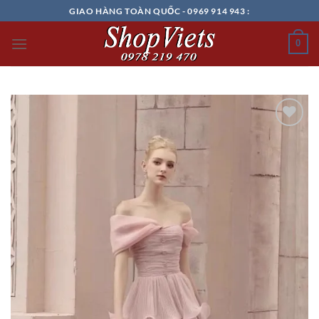
Chuyển
GIAO HÀNG TOÀN QUỐC - 0969 914 943 :
đến
nội
0
dung
Add to
wishlist