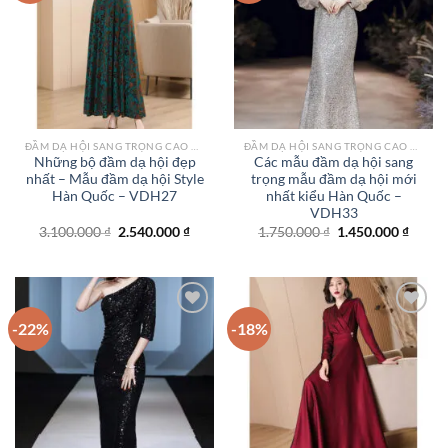
Add to
Add to
wishlist
wishlist
ĐẦM DẠ HỘI SANG TRỌNG CAO CẤP TPHCM
ĐẦM DẠ HỘI SANG TRỌNG CAO CẤP TPHCM
Những bộ đầm dạ hội đẹp
Các mẫu đầm dạ hội sang
nhất – Mẫu đầm dạ hội Style
trọng mẫu đầm dạ hội mới
Hàn Quốc – VDH27
nhất kiểu Hàn Quốc –
VDH33
Giá
Giá
Giá
Giá
3.100.000
₫
2.540.000
₫
1.750.000
₫
1.450.000
₫
gốc
hiện
gốc
hiện
là:
tại
là:
tại
3.100.000 ₫.
là:
1.750.000 ₫.
là:
2.540.000 ₫.
1.450.
-22%
-18%
Add to
Add to
wishlist
wishlist