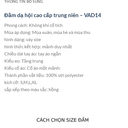
THÔNG TIN BỔ SUNG
Đầm dạ hội cao cấp trung niên – VAD14
Phong cách: Không khí cổ tích
Mùa áp dụng: Mùa xuân, mùa hè và mùa thu
hình dạng: váy xòe
hình thức kết hợp: mảnh duy nhất
Chiều dài tay áo: tay áo ngắn
Kiểu eo: Tầng trung
Kiểu cổ áo: Cổ áo một mảnh:
Thành phần vật liệu: 100% sợi polyester
kích cỡ: S,M,L,XL
sắp xếp theo màu sắc: hồng