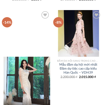
gốc
hiện
gốc
hiện
là:
tại
là:
tại
2.100.000 ₫.
là:
2.700.000 ₫.
là:
1.850 ₫.
2.100.
-14%
-8%
Add to
Add to
wishlist
wishlist
ĐẦM DẠ HỘI SANG TRỌNG CAO CẤP TPHCM
Mẫu đầm dạ hội mới nhất
Đầm dự tiệc cao cấp kiểu
Hàn Quốc – VDH39
Giá
Giá
2.200.000
₫
2.015.000
₫
gốc
hiện
là:
tại
2.200.000 ₫.
là:
2.015.