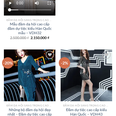
ĐẦM DẠ HỘI SANG TRỌNG CAO CẤP TPHCM
Mẫu đầm dạ hội cao cấp
đầm dự tiệc kiểu Hàn Quốc
mẫu – VDH32
Giá
Giá
2.500.000
₫
2.150.000
₫
gốc
hiện
là:
tại
2.500.000 ₫.
là:
2.150.000 ₫.
-20%
-2%
Add to
Add to
wishlist
wishlist
ĐẦM DẠ HỘI SANG TRỌNG CAO CẤP TPHCM
ĐẦM DẠ HỘI SANG TRỌNG CAO CẤP TPHCM
Những bộ đầm dạ hội đẹp
Đầm dự tiệc cao cấp kiểu
nhất – Đầm dự tiệc cao cấp
Hàn Quốc – VDH43