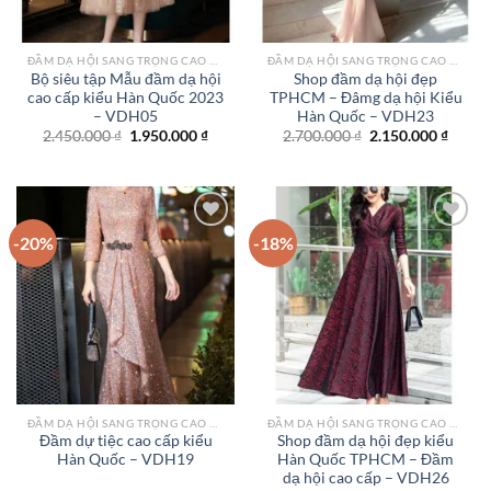
ĐẦM DẠ HỘI SANG TRỌNG CAO CẤP TPHCM
ĐẦM DẠ HỘI SANG TRỌNG CAO CẤP TPHCM
Bộ siêu tập Mẫu đầm dạ hội
Shop đầm dạ hội đẹp
cao cấp kiểu Hàn Quốc 2023
TPHCM – Đâmg dạ hội Kiểu
– VDH05
Hàn Quốc – VDH23
Giá
Giá
Giá
Giá
2.450.000
₫
1.950.000
₫
2.700.000
₫
2.150.000
₫
gốc
hiện
gốc
hiện
là:
tại
là:
tại
2.450.000 ₫.
là:
2.700.000 ₫.
là:
1.950.000 ₫.
2.150.
-20%
-18%
Add to
Add to
wishlist
wishlist
ĐẦM DẠ HỘI SANG TRỌNG CAO CẤP TPHCM
ĐẦM DẠ HỘI SANG TRỌNG CAO CẤP TPHCM
Đầm dự tiệc cao cấp kiểu
Shop đầm dạ hội đẹp kiểu
Hàn Quốc – VDH19
Hàn Quốc TPHCM – Đầm
dạ hội cao cấp – VDH26