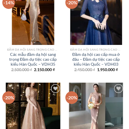
-14%
-20%
Add to
Add to
wishlist
wishlist
ĐẦM DẠ HỘI SANG TRỌNG CAO CẤP TPHCM
ĐẦM DẠ HỘI SANG TRỌNG CAO CẤP TPHCM
Các mẫu đầm dạ hội sang
Đầm dạ hội cao cấp mua ở
trọng Đầm dự tiệc cao cấp
đâu – Đầm dự tiệc cao cấp
kiểu Hàn Quốc – VDH35
kiểu Hàn Quốc – VDH03
Giá
Giá
Giá
Giá
2.500.000
₫
2.150.000
₫
2.450.000
₫
1.950.000
₫
gốc
hiện
gốc
hiện
là:
tại
là:
tại
2.500.000 ₫.
là:
2.450.000 ₫.
là:
2.150.000 ₫.
1.950.
-20%
-20%
Add to
Add to
wishlist
wishlist