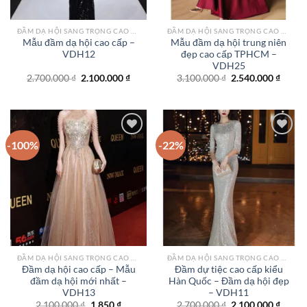
ĐẦM DẠ HỘI SANG TRỌNG CAO CẤP TPHCM
ĐẦM DẠ HỘI SANG TRỌNG CAO CẤP TPHCM
Mẫu đầm dạ hội cao cấp –
Mẫu đầm dạ hội trung niên
VDH12
đẹp cao cấp TPHCM –
VDH25
Giá
Giá
Giá
Giá
2.700.000
₫
2.100.000
₫
3.100.000
₫
2.540.000
₫
gốc
hiện
gốc
hiện
là:
tại
là:
tại
2.700.000 ₫.
là:
3.100.000 ₫.
là:
2.100.000 ₫.
2.540.
-100%
-22%
Add to
Add to
wishlist
wishlist
ĐẦM DẠ HỘI SANG TRỌNG CAO CẤP TPHCM
ĐẦM DẠ HỘI SANG TRỌNG CAO CẤP TPHCM
Đầm dạ hội cao cấp – Mẫu
Đầm dự tiệc cao cấp kiểu
đầm dạ hội mới nhất –
Hàn Quốc – Đầm dạ hội đẹp
VDH13
– VDH11
Giá
Giá
Giá
Giá
2.100.000
₫
1.850
₫
2.700.000
₫
2.100.000
₫