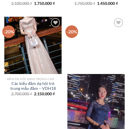
Giá
Giá
Giá
Giá
2.100.000
₫
1.750.000
₫
1.750.000
₫
1.450.000
₫
gốc
hiện
gốc
hiện
là:
tại
là:
tại
2.100.000 ₫.
là:
1.750.000 ₫.
là:
1.750.000 ₫.
1.450.
-20%
-20%
Add to
Add to
wishlist
wishlist
ĐẦM DẠ HỘI SANG TRỌNG CAO CẤP TPHCM
Các kiểu đầm dạ hội trẻ
trung mẫu đầm – VDH18
Giá
Giá
2.700.000
₫
2.150.000
₫
gốc
hiện
là:
tại
2.700.000 ₫.
là:
2.150.000 ₫.