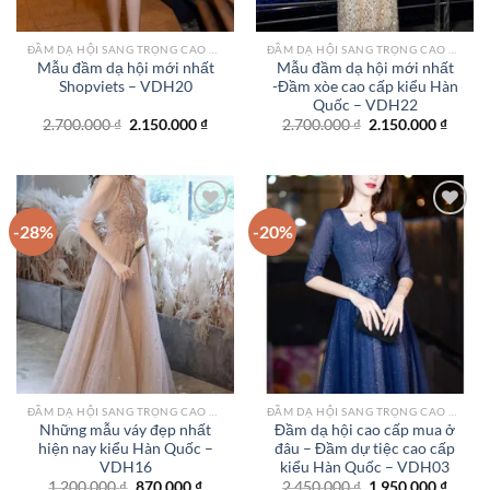
ĐẦM DẠ HỘI SANG TRỌNG CAO CẤP TPHCM
ĐẦM DẠ HỘI SANG TRỌNG CAO CẤP TPHCM
Mẫu đầm dạ hội mới nhất
Mẫu đầm dạ hội mới nhất
Shopviets – VDH20
-Đầm xòe cao cấp kiểu Hàn
Quốc – VDH22
Giá
Giá
Giá
Giá
2.700.000
₫
2.150.000
₫
2.700.000
₫
2.150.000
₫
gốc
hiện
gốc
hiện
là:
tại
là:
tại
2.700.000 ₫.
là:
2.700.000 ₫.
là:
2.150.000 ₫.
2.150.
-28%
-20%
Add to
Add to
wishlist
wishlist
ĐẦM DẠ HỘI SANG TRỌNG CAO CẤP TPHCM
ĐẦM DẠ HỘI SANG TRỌNG CAO CẤP TPHCM
Những mẫu váy đẹp nhất
Đầm dạ hội cao cấp mua ở
hiện nay kiểu Hàn Quốc –
đâu – Đầm dự tiệc cao cấp
VDH16
kiểu Hàn Quốc – VDH03
Giá
Giá
Giá
Giá
1.200.000
₫
870.000
₫
2.450.000
₫
1.950.000
₫