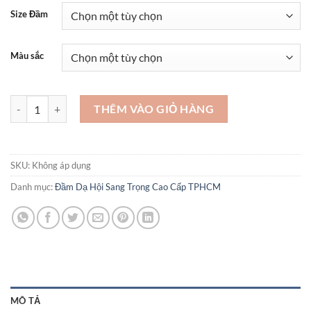
Size Đầm
Màu sắc
Những bộ đầm dạ hội đẹp nhất -VDH86 số lượng
THÊM VÀO GIỎ HÀNG
SKU:
Không áp dụng
Danh mục:
Đầm Dạ Hội Sang Trọng Cao Cấp TPHCM
MÔ TẢ