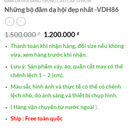
ĐẦM DẠ HỘI SANG TRỌNG CAO CẤP TPHCM
Những bộ đầm dạ hội đẹp nhất -VDH86
Giá
Giá
1.500.000
1.200.000
₫
₫
gốc
hiện
Thanh toán khi nhận hàng, đổi size nếu không
là:
tại
1.500.000 ₫.
là:
vừa, xem hàng trước khi nhận.
1.200.000 ₫.
Lưu ý: Sản phẩm váy, áo, quần cắt may có thể
chênh lệch 1 – 2 (cm).
Màu sắc hình ảnh và thực tế có thể có chênh
lệch nhỏ, do ánh sáng và thiết bị chụp hình,
( Hàng vận chuyển từ nước ngoài
)
.
Ship : Free toàn quốc