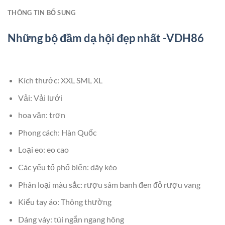
THÔNG TIN BỔ SUNG
Những bộ đầm dạ hội đẹp nhất -VDH86
Kích thước: XXL SML XL
Vải: Vải lưới
hoa văn: trơn
Phong cách: Hàn Quốc
Loại eo: eo cao
Các yếu tố phổ biến: dây kéo
Phân loại màu sắc: rượu sâm banh đen đỏ rượu vang
Kiểu tay áo: Thông thường
Dáng váy: túi ngắn ngang hông