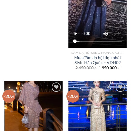
ĐẦM DẠ HỘI SANG TRỌNG CAO CẤP TPHCM
Mua đầm dạ hội đẹp nhất
Style Hàn Quốc – VDH02
Giá
Giá
2.450.000
₫
1.950.000
₫
gốc
hiện
là:
tại
2.450.000 ₫.
là:
1.950.
-20%
-20%
Add to
Add to
wishlist
wishlist