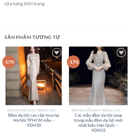
cửa hàng thời trang
SẢN PHẨM TƯƠNG TỰ
-17%
-17%
Add to
Add to
wishlist
wishlist
ĐẦM DẠ HỘI SANG TRỌNG CAO CẤP TPHCM
ĐẦM DẠ HỘI SANG TRỌNG CAO CẤP TPHCM
Đầm dạ hội cao cấp mua tại
Các mẫu đầm dạ hội sang
Hà Nội TPHCM mẫu –
trọng mẫu đầm dạ hội mới
VDH30
nhất kiểu Hàn Quốc –
VDH33