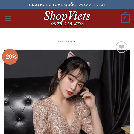
Chuyển
GIAO HÀNG TOÀN QUỐC - 0969 914 943 :
đến
nội
0
dung
-20%
Add to
wishlist