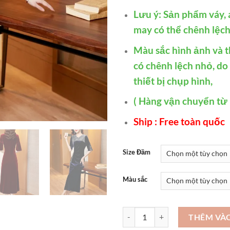
Lưu ý: Sản phẩm váy, a
may có thể chênh lệch 
Màu sắc hình ảnh và t
có chênh lệch nhỏ, do
thiết bị chụp hình,
( Hàng vận chuyển từ
Ship : Free toàn quốc
Size Đầm
Màu sắc
Đầm dạ hội cao cấp đầm nhung c
THÊM VÀ