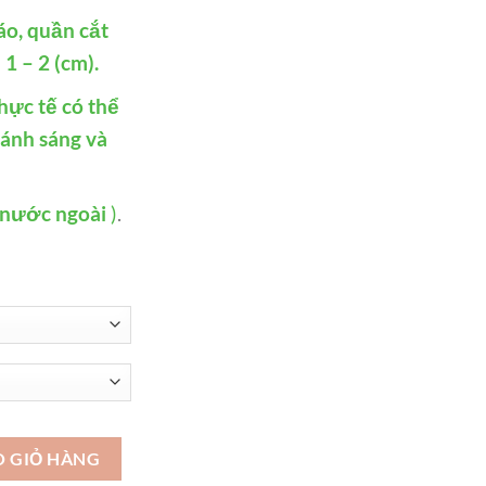
́o, quần cắt
1 – 2 (cm).
hực tế có thể
 ánh sáng và
 nước ngoài
)
.
ao cấp trẻ trung hạnh phúc - VDH69 số lượng
O GIỎ HÀNG