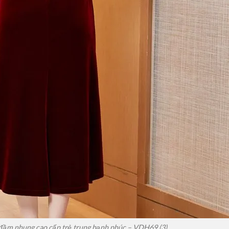
đầm nhung cao cấp trẻ trung hạnh phúc – VDH69 (3)