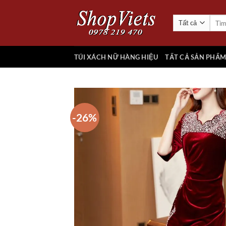
Chuyển
đến
Tìm
kiếm:
nội
dung
TÚI XÁCH NỮ HÀNG HIỆU
TẤT CẢ SẢN PHẨ
-26%