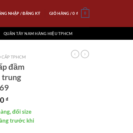
ĂNG NHẬP / ĐĂNG KÝ
GIỎ HÀNG /
0
₫
0
QUẦN TÂY NAM HÀNG HIỆU TPHCM
O CẤP TPHCM
cấp đầm
 trung
H69
Giá
00
₫
hiện
àng, đổi size
tại
000 ₫.
là:
àng trước khi
890.000 ₫.