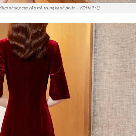
đầm nhung cao cấp trẻ trung hạnh phúc – VDH69 (3)