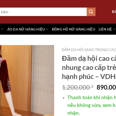
Đ
M
ÁO DA NỮ HÀNG HIỆU
ĐỒNG HỒ NỮ HÀNG HIỆU
LIÊN HỆ
ĐẦM DẠ HỘI SANG TRỌNG CA
Đầm dạ hội cao 
nhung cao cấp trẻ
Add to
hạnh phúc – VD
wishlist
Giá
1.200.000
890.0
₫
gốc
Thanh toán khi nhận h
là:
1.200.
nếu không vừa, xem h
nhận.