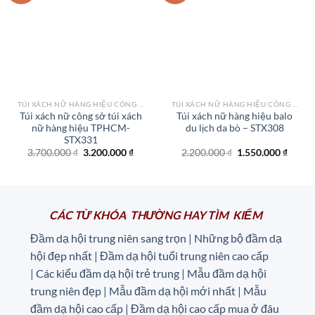
Add to
Add to
wishlist
wishlist
TÚI XÁCH NỮ HÀNG HIỆU CÔNG SỞ TPHCM
TÚI XÁCH NỮ HÀNG HIỆU CÔNG SỞ TPHCM
Túi xách nữ công sở túi xách
Túi xách nữ hàng hiệu balo
nữ hàng hiệu TPHCM-
du lịch da bò – STX308
STX331
Giá
Giá
Giá
Giá
3.700.000
₫
3.200.000
₫
2.200.000
₫
1.550.000
₫
gốc
hiện
gốc
hiện
là:
tại
là:
tại
3.700.000 ₫.
là:
2.200.000 ₫.
là:
3.200.000 ₫.
1.550.
CÁC TỪ KHÓA THƯỜNG HAY TÌM KIẾM
Đầm dạ hội trung niên sang trọn | Những bộ đầm dạ
hội đẹp nhất | Đầm dạ hội tuổi trung niên cao cấp
|
Các kiểu đầm dạ hội trẻ trung | Mẫu đầm dạ hội
trung niên đẹp | Mẫu đầm dạ hội mới nhất | Mẫu
đầm dạ hội cao cấp | Đầm dạ hội cao cấp mua ở đâu