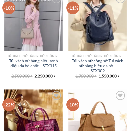
-10%
-11%
Add to
Add to
wishlist
wishlist
TÚI XÁCH NỮ HÀNG HIỆU CÔNG SỞ TPHCM
TÚI XÁCH NỮ HÀNG HIỆU CÔNG SỞ TPHCM
Túi xách nữ hàng hiệu sành
Túi xách nữ công sở Túi xách
điệu da bò chất – STX315
nữ hàng hiệu da bò –
STX309
Giá
Giá
Giá
Giá
2.500.000
₫
2.250.000
₫
1.750.000
₫
1.550.000
₫
gốc
hiện
gốc
hiện
là:
tại
là:
tại
2.500.000 ₫.
là:
1.750.000 ₫.
là:
2.250.000 ₫.
1.550.
-22%
-10%
Add to
Add to
wishlist
wishlist