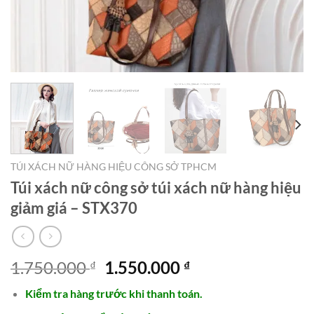
TÚI XÁCH NỮ HÀNG HIỆU CÔNG SỞ TPHCM
Túi xách nữ công sở túi xách nữ hàng hiệu
giảm giá – STX370
Giá
Giá
1.750.000
1.550.000
₫
₫
gốc
hiện
Kiểm tra hàng trước khi thanh toán.
là:
tại