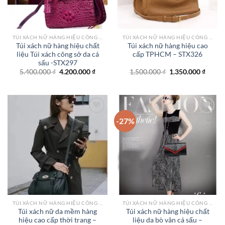
TÚI XÁCH NỮ HÀNG HIỆU CÔNG SỞ TPHCM
TÚI XÁCH NỮ HÀNG HIỆU CÔNG SỞ TPHCM
Túi xách nữ hàng hiệu chất
Túi xách nữ hàng hiệu cao
liệu Túi xách công sở da cá
cấp TPHCM – STX326
sấu -STX297
Giá
Giá
Giá
Giá
5.400.000
₫
4.200.000
₫
1.500.000
₫
1.350.000
₫
gốc
hiện
gốc
hiện
là:
tại
là:
tại
5.400.000 ₫.
là:
1.500.000 ₫.
là:
4.200.000 ₫.
1.350.
-27%
Add to
Add to
wishlist
wishlist
TÚI XÁCH NỮ HÀNG HIỆU CÔNG SỞ TPHCM
TÚI XÁCH NỮ HÀNG HIỆU CÔNG SỞ TPHCM
Túi xách nữ da mềm hàng
Túi xách nữ hàng hiệu chất
hiệu cao cấp thời trang –
liệu da bò vân cá sấu –