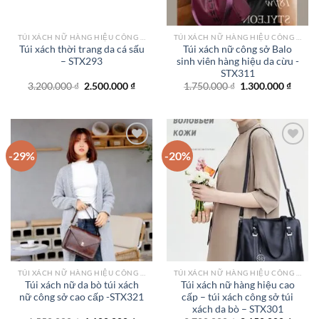
TÚI XÁCH NỮ HÀNG HIỆU CÔNG SỞ TPHCM
TÚI XÁCH NỮ HÀNG HIỆU CÔNG SỞ TPHCM
Túi xách thời trang da cá sấu
Túi xách nữ công sở Balo
– STX293
sinh viên hàng hiệu da cừu -
STX311
Giá
Giá
Giá
Giá
3.200.000
₫
2.500.000
₫
1.750.000
₫
1.300.000
₫
gốc
hiện
gốc
hiện
là:
tại
là:
tại
3.200.000 ₫.
là:
1.750.000 ₫.
là:
2.500.000 ₫.
1.300.
-29%
-20%
Add to
Add to
wishlist
wishlist
TÚI XÁCH NỮ HÀNG HIỆU CÔNG SỞ TPHCM
TÚI XÁCH NỮ HÀNG HIỆU CÔNG SỞ TPHCM
Túi xách nữ da bò túi xách
Túi xách nữ hàng hiệu cao
nữ công sở cao cấp -STX321
cấp – túi xách công sở túi
xách da bò – STX301