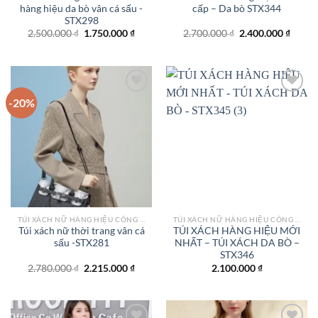
hàng hiệu da bò vân cá sấu -
cấp – Da bò STX344
STX298
Giá
Giá
Giá
Giá
2.500.000
₫
1.750.000
₫
2.700.000
₫
2.400.000
₫
gốc
hiện
gốc
hiện
là:
tại
là:
tại
2.500.000 ₫.
là:
2.700.000 ₫.
là:
1.750.000 ₫.
2.400.
-20%
Add to
Add to
wishlist
wishlist
TÚI XÁCH NỮ HÀNG HIỆU CÔNG SỞ TPHCM
TÚI XÁCH NỮ HÀNG HIỆU CÔNG SỞ TPHCM
Túi xách nữ thời trang vân cá
TÚI XÁCH HÀNG HIỆU MỚI
sấu -STX281
NHẤT – TÚI XÁCH DA BÒ –
STX346
Giá
Giá
2.780.000
₫
2.215.000
₫
2.100.000
₫
gốc
hiện
là:
tại
2.780.000 ₫.
là:
2.215.000 ₫.