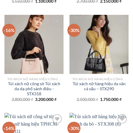
Giá
Giá
Giá
Giá
1.550.000
₫
1.100.000
₫
2.700.000
₫
2.150.000
₫
gốc
hiện
gốc
hiện
là:
tại
là:
tại
1.550.000 ₫.
là:
2.700.000 ₫.
là:
1.100.000 ₫.
2.150.
-16%
-30%
Add to
Add to
wishlist
wishlist
TÚI XÁCH NỮ HÀNG HIỆU CÔNG SỞ TPHCM
TÚI XÁCH NỮ HÀNG HIỆU CÔNG SỞ TPHCM
Túi xách nữ công sở Túi xách
Túi xách nữ hàng hiệu da vân
da dạ phố sành điệu -
cá sấu – STX290
STX318
Giá
Giá
Giá
Giá
3.800.000
₫
3.200.000
₫
2.500.000
₫
1.750.000
₫
gốc
hiện
gốc
hiện
là:
tại
là:
tại
3.800.000 ₫.
là:
2.500.000 ₫.
là:
3.200.000 ₫.
1.750.
-14%
-30%