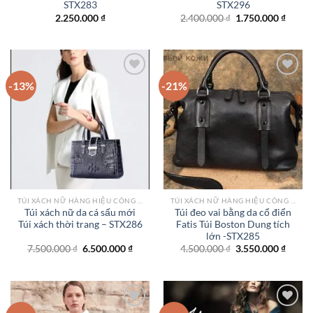
STX283
STX296
Giá
Giá
2.250.000
₫
2.400.000
₫
1.750.000
₫
gốc
hiện
là:
tại
2.400.000 ₫.
là:
1.750.
-13%
-21%
Add to
Add to
wishlist
wishlist
TÚI XÁCH NỮ HÀNG HIỆU CÔNG SỞ TPHCM
TÚI XÁCH NỮ HÀNG HIỆU CÔNG SỞ TPHCM
Túi xách nữ da cá sấu mới
Túi đeo vai bằng da cổ điển
Túi xách thời trang – STX286
Fatis Túi Boston Dung tích
lớn -STX285
Giá
Giá
Giá
Giá
7.500.000
₫
6.500.000
₫
4.500.000
₫
3.550.000
₫
gốc
hiện
gốc
hiện
là:
tại
là:
tại
7.500.000 ₫.
là:
4.500.000 ₫.
là:
6.500.000 ₫.
3.550.