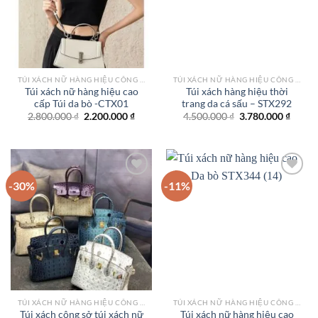
TÚI XÁCH NỮ HÀNG HIỆU CÔNG SỞ TPHCM
TÚI XÁCH NỮ HÀNG HIỆU CÔNG SỞ TPHCM
Túi xách nữ hàng hiệu cao
Túi xách hàng hiệu thời
cấp Túi da bò -CTX01
trang da cá sấu – STX292
Giá
Giá
Giá
Giá
2.800.000
₫
2.200.000
₫
4.500.000
₫
3.780.000
₫
gốc
hiện
gốc
hiện
là:
tại
là:
tại
2.800.000 ₫.
là:
4.500.000 ₫.
là:
2.200.000 ₫.
3.780.
-30%
-11%
Add to
Add to
wishlist
wishlist
TÚI XÁCH NỮ HÀNG HIỆU CÔNG SỞ TPHCM
TÚI XÁCH NỮ HÀNG HIỆU CÔNG SỞ TPHCM
Túi xách công sở túi xách nữ
Túi xách nữ hàng hiệu cao