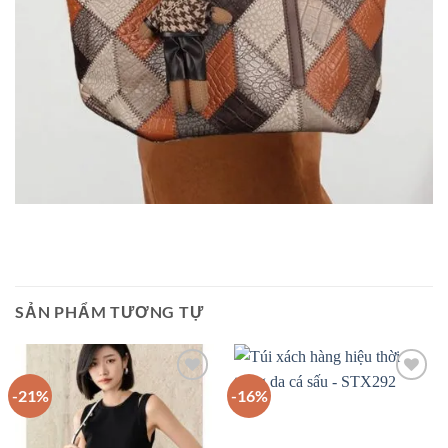
SẢN PHẨM TƯƠNG TỰ
-21%
-16%
Add to
Add to
wishlist
wishlist