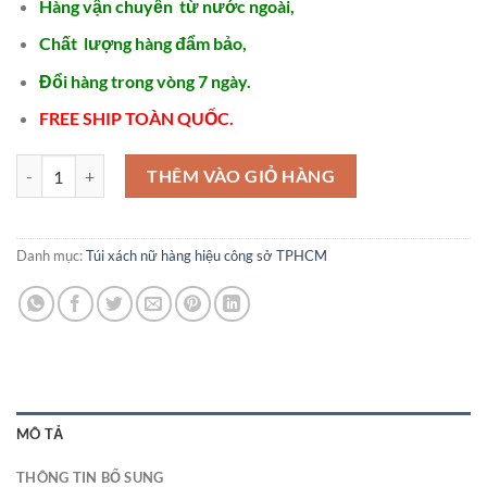
1.750.000 ₫.
là:
Hàng vận chuyển từ nước ngoài,
1.550.000 ₫.
Chất lượng hàng đẩm bảo,
Đổi hàng trong vòng 7 ngày.
FREE SHIP TOÀN QUỐC.
Túi xách nữ công sở túi xách nữ hàng hiệu giảm giá - STX370 số lượn
THÊM VÀO GIỎ HÀNG
Danh mục:
Túi xách nữ hàng hiệu công sở TPHCM
MÔ TẢ
THÔNG TIN BỔ SUNG