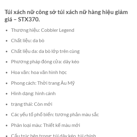
Túi xách nữ công sở túi xách nữ hàng hiệu giảm
giá – STX370.
Thương hiệu: Cobbler Legend
Chất liệu: da bò
Chất liệu da: da bò lớp trên cùng
Phương pháp đóng cửa: dây kéo
Hoa văn: hoa văn hình học
Phong cách: Thời trang Âu Mỹ
Hình dạng: hình cánh
trạng thái: Còn mới
Các yếu tố phổ biến: tương phản màu sắc
Phân loại màu: Thiết kế màu mới
Cấu trúc bên trong: túi dây kéo, túi chính