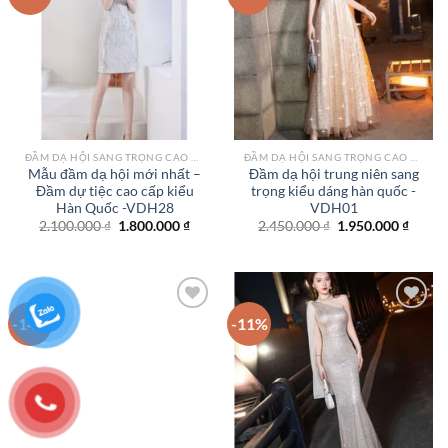
Add to
Add to
wishlist
wishlist
ĐẦM DẠ HỘI SANG TRỌNG CAO CẤP TPHCM
ĐẦM DẠ HỘI SANG TRỌNG CAO CẤP TPHCM
Mẫu đầm dạ hội mới nhất –
Đầm dạ hội trung niên sang
Đầm dự tiệc cao cấp kiểu
trọng kiểu dáng hàn quốc -
Hàn Quốc -VDH28
VDH01
Giá
Giá
Giá
Giá
2.100.000
₫
1.800.000
₫
2.450.000
₫
1.950.000
₫
gốc
hiện
gốc
hiện
là:
tại
là:
tại
2.100.000 ₫.
là:
2.450.000 ₫.
là:
1.800.000 ₫.
1.950.
-14%
-11%
Add to
Add to
wishlist
wishlist