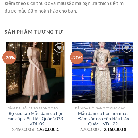
kiếm theo kích thước và màu sắc mà bạn ưa thích để tìm
được mẫu đầm hoàn hảo cho bạn.
SẢN PHẨM TƯƠNG TỰ
-20%
-20%
Add to
Add to
wishlist
wishlist
ĐẦM DẠ HỘI SANG TRỌNG CAO CẤP TPHCM
ĐẦM DẠ HỘI SANG TRỌNG CAO CẤP TPHCM
Bộ siêu tập Mẫu đầm dạ hội
Mẫu đầm dạ hội mới nhất
cao cấp kiểu Hàn Quốc 2023
-Đầm xòe cao cấp kiểu Hàn
– VDH05
Quốc – VDH22
Giá
Giá
Giá
Giá
2.450.000
₫
1.950.000
₫
2.700.000
₫
2.150.000
₫
gốc
hiện
gốc
hiện
là:
tại
là:
tại