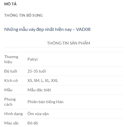
MÔ TẢ
THÔNG TIN BỔ SUNG
Những mẫu váy đẹp nhất hiện nay – VAD08
THÔNG TIN SẢN PHẨM
Thương
Patiyi
hiệu
Độ tuổi
25-35 tuổi
Kích cở
XS, SM, L, XL, XXL
Mẫu
Mẫu đặc biệt
Phong
Phiên bản tiếng Hàn
cách
Hình dạng
Ôm vừa vặn
Màu sắc
Đỏ đô