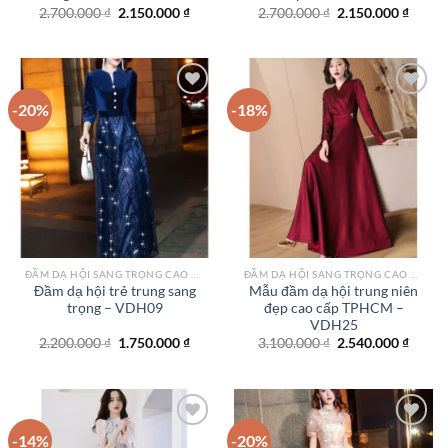
Giá
Giá
Giá
Giá
2.700.000
₫
2.150.000
₫
2.700.000
₫
2.150.000
₫
gốc
hiện
gốc
hiện
là:
tại
là:
tại
2.700.000 ₫.
là:
2.700.000 ₫.
là:
2.150.000 ₫.
2.150.
-20%
-18%
Add to
Add to
wishlist
wishlist
ĐẦM DẠ HỘI SANG TRỌNG CAO CẤP TPHCM
ĐẦM DẠ HỘI SANG TRỌNG CAO CẤP TPHCM
Đầm dạ hội trẻ trung sang
Mẫu đầm dạ hội trung niên
trọng – VDH09
đẹp cao cấp TPHCM –
VDH25
Giá
Giá
Giá
Giá
2.200.000
₫
1.750.000
₫
3.100.000
₫
2.540.000
₫
gốc
hiện
gốc
hiện
là:
tại
là:
tại
2.200.000 ₫.
là:
3.100.000 ₫.
là:
1.750.000 ₫.
2.540.
-14%
-20%