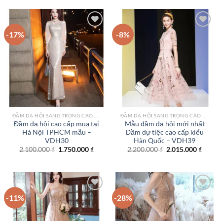
2.450.000 ₫.
là:
2.700.000 ₫.
là:
1.950.000 ₫.
2.150.
-17%
-8%
Add to
Add to
wishlist
wishlist
ĐẦM DẠ HỘI SANG TRỌNG CAO CẤP TPHCM
ĐẦM DẠ HỘI SANG TRỌNG CAO CẤP TPHCM
Đầm dạ hội cao cấp mua tại
Mẫu đầm dạ hội mới nhất
Hà Nội TPHCM mẫu –
Đầm dự tiệc cao cấp kiểu
VDH30
Hàn Quốc – VDH39
Giá
Giá
Giá
Giá
2.100.000
₫
1.750.000
₫
2.200.000
₫
2.015.000
₫
gốc
hiện
gốc
hiện
là:
tại
là:
tại
2.100.000 ₫.
là:
2.200.000 ₫.
là:
1.750.000 ₫.
2.015.
-11%
-28%
Add to
Add to
wishlist
wishlist