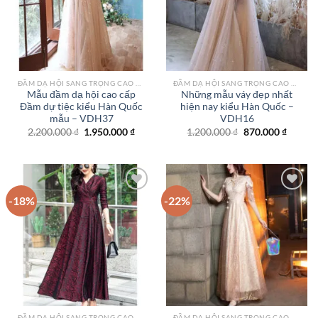
ĐẦM DẠ HỘI SANG TRỌNG CAO CẤP TPHCM
ĐẦM DẠ HỘI SANG TRỌNG CAO CẤP TPHCM
Mẫu đầm dạ hội cao cấp
Những mẫu váy đẹp nhất
Đầm dự tiệc kiểu Hàn Quốc
hiện nay kiểu Hàn Quốc –
mẫu – VDH37
VDH16
Giá
Giá
Giá
Giá
2.200.000
₫
1.950.000
₫
1.200.000
₫
870.000
₫
gốc
hiện
gốc
hiện
là:
tại
là:
tại
2.200.000 ₫.
là:
1.200.000 ₫.
là:
1.950.000 ₫.
870.000
-18%
-22%
Add to
Add to
wishlist
wishlist
ĐẦM DẠ HỘI SANG TRỌNG CAO CẤP TPHCM
ĐẦM DẠ HỘI SANG TRỌNG CAO CẤP TPHCM