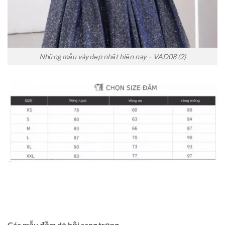
Những mẫu váy đẹp nhất hiện nay – VAD08 (2)
Các mẫu đầm dạ hội sang trọng