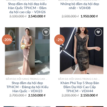
Shop đầm dạ hội đẹp kiểu
Những bộ đầm dạ hội đẹp
Hàn Quốc TPHCM – Đầm
nhất – VDH08
dạ hội cao cấp – VDH26
Giá
Giá
Giá
Giá
3.100.000
₫
2.540.000
₫
2.500.000
₫
1.950.000
₫
gốc
hiện
gốc
hiện
là:
tại
là:
tại
3.100.000 ₫.
là:
2.500.000 ₫.
là:
2.540.000 ₫.
1.950.
-20%
-2%
Add to
Add to
wishlist
wishlist
ĐẦM DẠ HỘI SANG TRỌNG CAO CẤP TPHCM
ĐẦM DẠ HỘI SANG TRỌNG CAO CẤP TPHCM
Shop đầm dạ hội đẹp
Khám Phá Top 5 Shop Bán
TPHCM – Đâmg dạ hội Kiểu
Đầm Dạ Hội Cao Cấp
Hàn Quốc – VDH23
TPHCM – VDH44
Giá
Giá
Giá
Giá
2.700.000
₫
2.150.000
₫
2.200.000
₫
2.150.000
₫
gốc
hiện
gốc
hiện
là:
tại
là:
tại
2.700.000 ₫.
là:
2.200.000 ₫.
là: