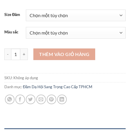
Size Đầm
Màu sắc
Những mẫu váy đẹp nhất hiện nay - VAD08 số lượng
THÊM VÀO GIỎ HÀNG
SKU:
Không áp dụng
Danh mục:
Đầm Dạ Hội Sang Trọng Cao Cấp TPHCM