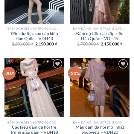
ĐẦM DẠ HỘI SANG TRỌNG CAO CẤP TPHCM
ĐẦM DẠ HỘI SANG TRỌNG CAO CẤP TPHCM
Đầm dự tiệc cao cấp kiểu
Đầm dự tiệc cao cấp kiểu
Hàn Quốc – VDH43
Hàn Quốc – VDH19
Giá
Giá
Giá
Giá
2.200.000
₫
2.150.000
₫
2.700.000
₫
2.150.000
₫
gốc
hiện
gốc
hiện
là:
tại
là:
tại
2.200.000 ₫.
là:
2.700.000 ₫.
là:
2.150.000 ₫.
2.150.
-20%
-20%
Add to
Add to
wishlist
wishlist
ĐẦM DẠ HỘI SANG TRỌNG CAO CẤP TPHCM
ĐẦM DẠ HỘI SANG TRỌNG CAO CẤP TPHCM
Các kiểu đầm dạ hội trẻ
Mẫu đầm dạ hội mới nhất
trung mẫu đầm – VDH18
Shopviets – VDH20