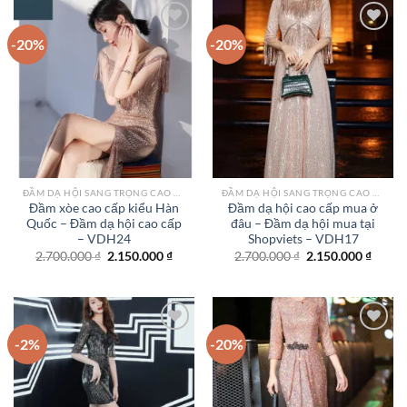
2.150.000 ₫.
2.150.
-20%
-20%
Add to
Add to
wishlist
wishlist
ĐẦM DẠ HỘI SANG TRỌNG CAO CẤP TPHCM
ĐẦM DẠ HỘI SANG TRỌNG CAO CẤP TPHCM
Đầm xòe cao cấp kiểu Hàn
Đầm dạ hội cao cấp mua ở
Quốc – Đầm dạ hội cao cấp
đâu – Đầm dạ hội mua tại
– VDH24
Shopviets – VDH17
Giá
Giá
Giá
Giá
2.700.000
₫
2.150.000
₫
2.700.000
₫
2.150.000
₫
gốc
hiện
gốc
hiện
là:
tại
là:
tại
2.700.000 ₫.
là:
2.700.000 ₫.
là:
2.150.000 ₫.
2.150.
-2%
-20%
Add to
Add to
wishlist
wishlist