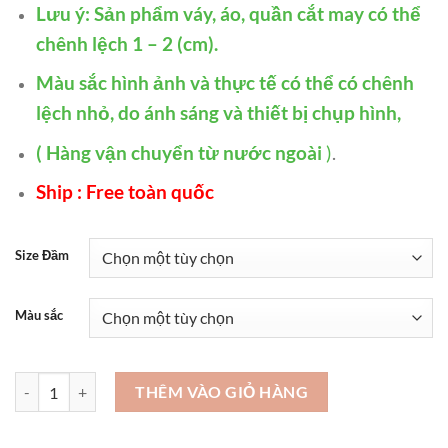
Lưu ý: Sản phẩm váy, áo, quần cắt may có thể
chênh lệch 1 – 2 (cm).
Màu sắc hình ảnh và thực tế có thể có chênh
lệch nhỏ, do ánh sáng và thiết bị chụp hình,
( Hàng vận chuyển từ nước ngoài
)
.
Ship : Free toàn quốc
Size Đầm
Màu sắc
Các kiểu đầm dạ hội trẻ trung - VDH80 số lượng
THÊM VÀO GIỎ HÀNG