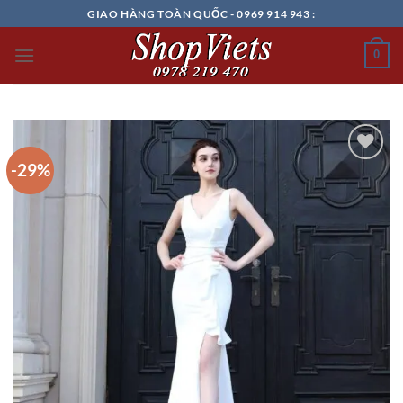
Chuyển
GIAO HÀNG TOÀN QUỐC - 0969 914 943 :
đến
nội
0
dung
-29%
Add to
wishlist