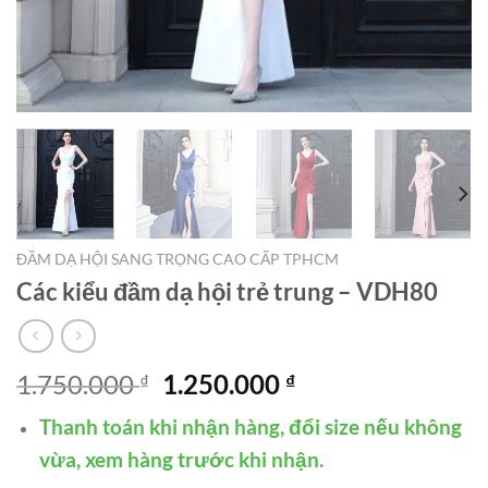
ĐẦM DẠ HỘI SANG TRỌNG CAO CẤP TPHCM
Các kiểu đầm dạ hội trẻ trung – VDH80
Giá
Giá
1.750.000
1.250.000
₫
₫
gốc
hiện
Thanh toán khi nhận hàng, đổi size nếu không
là:
tại
1.750.000 ₫.
là:
vừa, xem hàng trước khi nhận.
1.250.000 ₫.