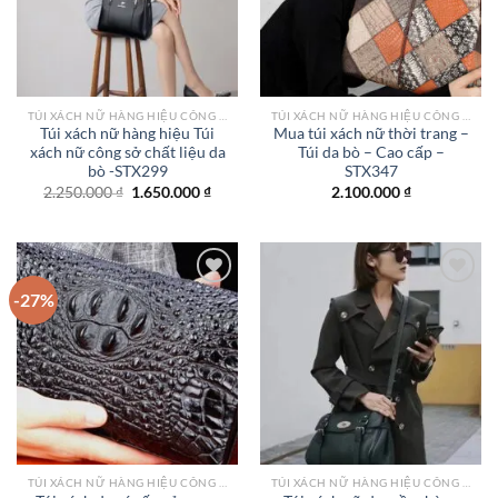
TÚI XÁCH NỮ HÀNG HIỆU CÔNG SỞ TPHCM
TÚI XÁCH NỮ HÀNG HIỆU CÔNG SỞ TPHCM
Túi xách nữ hàng hiệu Túi
Mua túi xách nữ thời trang –
xách nữ công sở chất liệu da
Túi da bò – Cao cấp –
bò -STX299
STX347
Giá
Giá
2.250.000
₫
1.650.000
₫
2.100.000
₫
gốc
hiện
là:
tại
2.250.000 ₫.
là:
1.650.000 ₫.
-27%
Add to
Add to
wishlist
wishlist
TÚI XÁCH NỮ HÀNG HIỆU CÔNG SỞ TPHCM
TÚI XÁCH NỮ HÀNG HIỆU CÔNG SỞ TPHCM