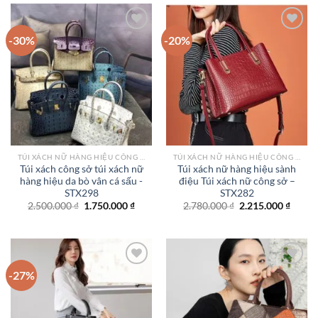
2.215.000 ₫.
6.500.
-30%
-20%
Add to
Add to
wishlist
wishlist
TÚI XÁCH NỮ HÀNG HIỆU CÔNG SỞ TPHCM
TÚI XÁCH NỮ HÀNG HIỆU CÔNG SỞ TPHCM
Túi xách công sở túi xách nữ
Túi xách nữ hàng hiệu sành
hàng hiệu da bò vân cá sấu -
điệu Túi xách nữ công sở –
STX298
STX282
Giá
Giá
Giá
Giá
2.500.000
₫
1.750.000
₫
2.780.000
₫
2.215.000
₫
gốc
hiện
gốc
hiện
là:
tại
là:
tại
2.500.000 ₫.
là:
2.780.000 ₫.
là:
1.750.000 ₫.
2.215.
-27%
Add to
Add to
wishlist
wishlist