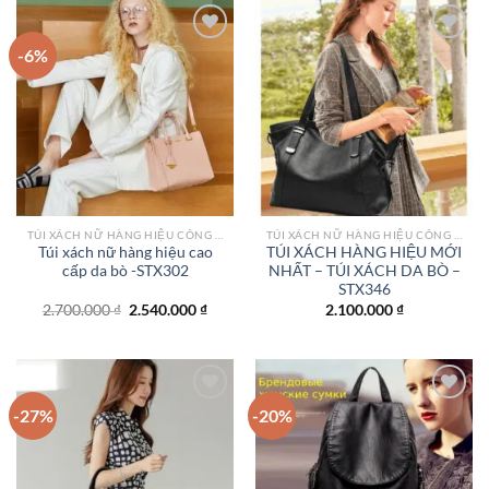
-6%
Add to
Add to
wishlist
wishlist
TÚI XÁCH NỮ HÀNG HIỆU CÔNG SỞ TPHCM
TÚI XÁCH NỮ HÀNG HIỆU CÔNG SỞ TPHCM
Túi xách nữ hàng hiệu cao
TÚI XÁCH HÀNG HIỆU MỚI
cấp da bò -STX302
NHẤT – TÚI XÁCH DA BÒ –
STX346
Giá
Giá
2.700.000
₫
2.540.000
₫
2.100.000
₫
gốc
hiện
là:
tại
2.700.000 ₫.
là:
2.540.000 ₫.
-27%
-20%
Add to
Add to
wishlist
wishlist