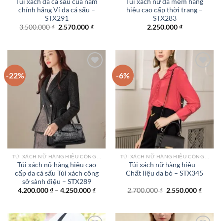
Túi xách da cá sấu của nam
Túi xách nữ da mềm hàng
chính hãng Ví da cá sấu –
hiệu cao cấp thời trang –
STX291
STX283
Giá
Giá
3.500.000
₫
2.570.000
₫
2.250.000
₫
gốc
hiện
là:
tại
3.500.000 ₫.
là:
2.570.000 ₫.
-22%
-6%
Add to
Add to
wishlist
wishlist
TÚI XÁCH NỮ HÀNG HIỆU CÔNG SỞ TPHCM
TÚI XÁCH NỮ HÀNG HIỆU CÔNG SỞ TPHCM
Túi xách nữ hàng hiệu cao
Túi xách nữ hàng hiệu –
cấp da cá sấu Túi xách công
Chất liệu da bò – STX345
sở sành điệu – STX289
Khoảng
Giá
Giá
4.200.000
₫
–
4.250.000
₫
2.700.000
₫
2.550.000
₫
giá:
gốc
hiện
từ
là:
tại
4.200.000 ₫
2.700.000 ₫.
là:
đến
2.550.