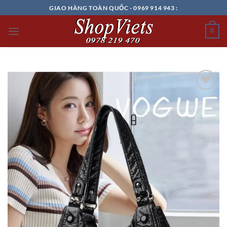
Chuyển
GIAO HÀNG TOÀN QUỐC - 0969 914 943 :
đến
nội
0
dung
Add to
wishlist