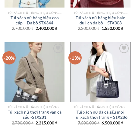
TÚI XÁCH NỮ HÀNG HIỆU CÔNG SỞ TPHCM
TÚI XÁCH NỮ HÀNG HIỆU CÔNG SỞ TPHCM
Túi xách nữ hàng hiệu cao
Túi xách nữ hàng hiệu balo
cấp – Da bò STX344
du lịch da bò – STX308
Giá
Giá
Giá
Giá
2.700.000
₫
2.400.000
₫
2.200.000
₫
1.550.000
₫
gốc
hiện
gốc
hiện
là:
tại
là:
tại
2.700.000 ₫.
là:
2.200.000 ₫.
là:
2.400.000 ₫.
1.550.
-20%
-13%
Add to
Add to
wishlist
wishlist
TÚI XÁCH NỮ HÀNG HIỆU CÔNG SỞ TPHCM
TÚI XÁCH NỮ HÀNG HIỆU CÔNG SỞ TPHCM
Túi xách nữ thời trang vân cá
Túi xách nữ da cá sấu mới
sấu -STX281
Túi xách thời trang – STX286
Giá
Giá
Giá
Giá
2.780.000
₫
2.215.000
₫
7.500.000
₫
6.500.000
₫
gốc
hiện
gốc
hiện
là:
tại
là:
tại
2.780.000 ₫.
là:
7.500.000 ₫.
là: