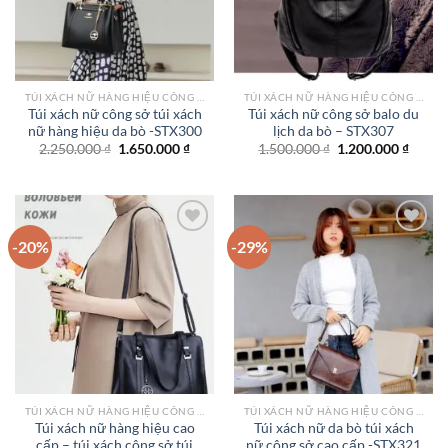
TÚI XÁCH NỮ HÀNG HIỆU CÔNG SỞ TPHCM
TÚI XÁCH NỮ HÀNG HIỆU CÔNG SỞ TPHCM
Túi xách nữ công sở túi xách
Túi xách nữ công sở balo du
nữ hàng hiệu da bò -STX300
lịch da bò – STX307
Giá
Giá
Giá
Giá
2.250.000
₫
1.650.000
₫
1.500.000
₫
1.200.000
₫
gốc
hiện
gốc
hiện
là:
tại
là:
tại
2.250.000 ₫.
là:
1.500.000 ₫.
là:
1.650.000 ₫.
1.200.
-20%
-29%
Add to
Add to
wishlist
wishlist
TÚI XÁCH NỮ HÀNG HIỆU CÔNG SỞ TPHCM
TÚI XÁCH NỮ HÀNG HIỆU CÔNG SỞ TPHCM
Túi xách nữ hàng hiệu cao
Túi xách nữ da bò túi xách
cấp – túi xách công sở túi
nữ công sở cao cấp -STX321