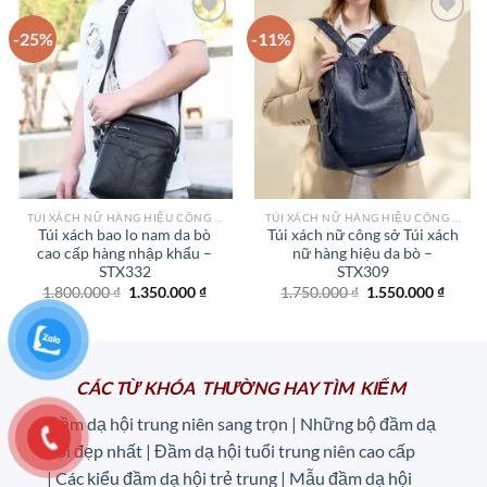
4.250.000 ₫
-25%
-11%
Add to
Add to
wishlist
wishlist
TÚI XÁCH NỮ HÀNG HIỆU CÔNG SỞ TPHCM
TÚI XÁCH NỮ HÀNG HIỆU CÔNG SỞ TPHCM
Túi xách bao lo nam da bò
Túi xách nữ công sở Túi xách
cao cấp hàng nhập khẩu –
nữ hàng hiệu da bò –
STX332
STX309
Giá
Giá
Giá
Giá
1.800.000
₫
1.350.000
₫
1.750.000
₫
1.550.000
₫
gốc
hiện
gốc
hiện
là:
tại
là:
tại
1.800.000 ₫.
là:
1.750.000 ₫.
là:
1.350.000 ₫.
1.550.
CÁC TỪ KHÓA THƯỜNG HAY TÌM KIẾM
Đầm dạ hội trung niên sang trọn | Những bộ đầm dạ
hội đẹp nhất | Đầm dạ hội tuổi trung niên cao cấp
|
Các kiểu đầm dạ hội trẻ trung | Mẫu đầm dạ hội