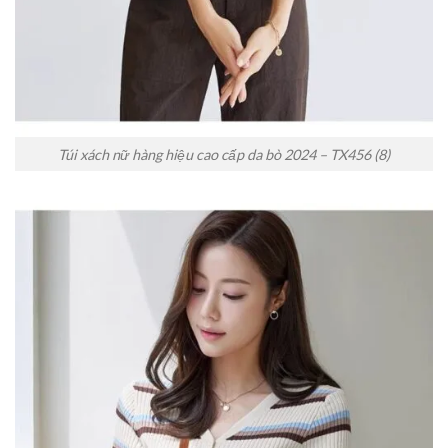
Túi xách nữ hàng hiệu cao cấp da bò 2024 – TX456 (8)