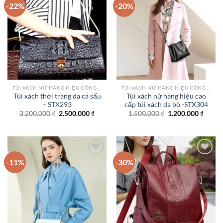
-22%
-20%
Add to
Add to
wishlist
wishlist
TÚI XÁCH NỮ HÀNG HIỆU CÔNG SỞ TPHCM
TÚI XÁCH NỮ HÀNG HIỆU CÔNG SỞ TPHCM
Túi xách thời trang da cá sấu
Túi xách nữ hàng hiệu cao
– STX293
cấp túi xách da bò -STX304
Giá
Giá
Giá
Giá
3.200.000
₫
2.500.000
₫
1.500.000
₫
1.200.000
₫
gốc
hiện
gốc
hiện
là:
tại
là:
tại
3.200.000 ₫.
là:
1.500.000 ₫.
là:
2.500.000 ₫.
1.200.
-11%
-30%
Add to
Add to
wishlist
wishlist