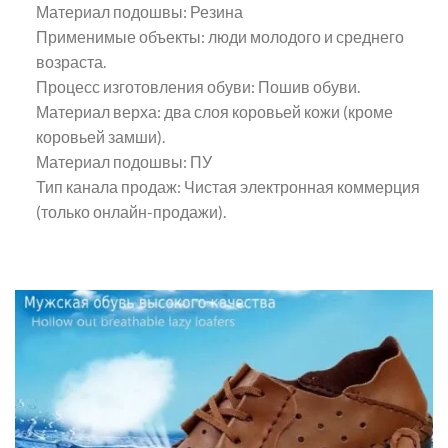
Материал подошвы: Резина
Применимые объекты: люди молодого и среднего
возраста.
Процесс изготовления обуви: Пошив обуви.
Материал верха: два слоя коровьей кожи (кроме
коровьей замши).
Материал подошвы: ПУ
Тип канала продаж: Чистая электронная коммерция
(только онлайн-продажи).