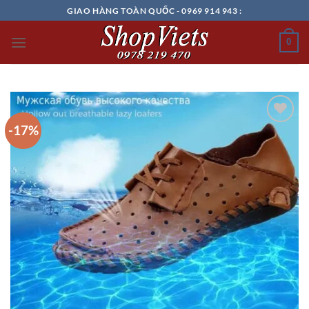
Chuyển
GIAO HÀNG TOÀN QUỐC - 0969 914 943 :
đến
nội
0
dung
-17%
Add to
wishlist