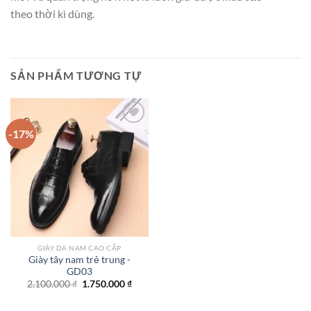
theo
thời kì
dùng
.
SẢN PHẨM TƯƠNG TỰ
-17%
Add to
wishlist
GIÀY DA NAM CAO CẤP
Giày tây nam trẻ trung -
GD03
Giá
Giá
2.100.000
₫
1.750.000
₫
gốc
hiện
là:
tại
2.100.000 ₫.
là: