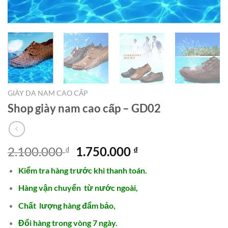
GIÀY DA NAM CAO CẤP
Shop giày nam cao cấp – GD02
Giá
Giá
2.100.000
1.750.000
₫
₫
gốc
hiện
Kiểm tra hàng trước khi thanh toán.
là:
tại
2.100.000 ₫.
là:
Hàng vận chuyển từ nước ngoài,
1.750.000 ₫.
Chất lượng hàng đẩm bảo,
Đổi hàng trong vòng 7 ngày.