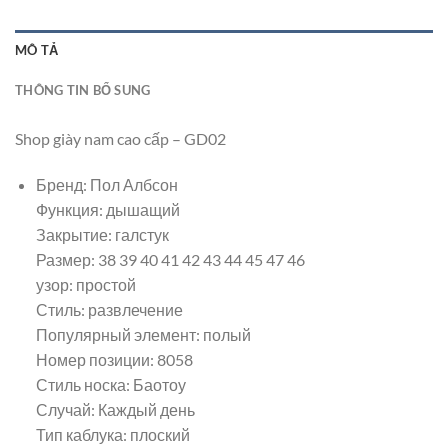
MÔ TẢ
THÔNG TIN BỔ SUNG
Shop giày nam cao cấp – GD02
Бренд: Пол Албсон
Функция: дышащий
Закрытие: галстук
Размер: 38 39 40 41 42 43 44 45 47 46
узор: простой
Стиль: развлечение
Популярный элемент: полый
Номер позиции: 8058
Стиль носка: Баотоу
Случай: Каждый день
Тип каблука: плоский