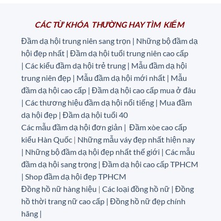
1.750.000 ₫.
CÁC TỪ KHÓA THƯỜNG HAY TÌM KIẾM
Đầm dạ hội trung niên sang trọn | Những bộ đầm dạ
hội đẹp nhất | Đầm dạ hội tuổi trung niên cao cấp
|
Các kiểu đầm dạ hội trẻ trung | Mẫu đầm dạ hội
trung niên đẹp | Mẫu đầm dạ hội mới nhất | Mẫu
đầm dạ hội cao cấp | Đầm dạ hội cao cấp mua ở đâu
|
Các thương hiệu đầm dạ hội nổi tiếng | Mua đầm
dạ hội đẹp | Đầm dạ hội tuổi 40
Các mẫu đầm dạ hội đơn giản | Đầm xòe cao cấp
kiểu Hàn Quốc
|
Những mẫu váy đẹp nhất hiện nay
| Những bộ đầm dạ hội đẹp nhất thế giới | Các mẫu
đầm dạ hội sang trọng | Đầm dạ hội cao cấp TPHCM
| Shop đầm dạ hội đẹp TPHCM
Đồng hồ nữ hàng hiệu
|
Các loại đồng hồ nữ |
Đồng
hồ thời trang nữ cao cấp
| Đồng hồ nữ đẹp chính
hãng |