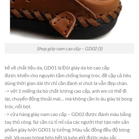
Shop giày nam cao cấp – GD02 (5)
kể
về chất liệu da, GD01 là Đôi giày da bò cao cấp
được
khiến cho
nguyên tấm chống bong tróc.
đề cập
cả
tiêu
dùng
thời gian
dài thì chỉ cần đánh xi chút là vẫn đẹp chán.
->
với
1
miếng da bò chất lượng cao cấp, anh em
có
thể
đi
lại
,
chuyển động
thoải mái… mà
không
cần
lo âu
giày bị bong
tróc, nổi bọt.
->
cửa hàng
giày nam cao cấp – GD02 được đánh màu bằng
tay
thủ công
. Sự
cần cù
tỉ mỉ
của
các
người thợ tạo nên sản
phẩm giày lười GD01
lý tưởng
. Màu sắc đồng đều độ bóng
mờ. Và
quan trọng
hơn hết là luôn giữ được màu sắc