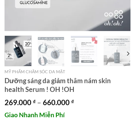
MỸ PHẨM CHĂM SÓC DA MẶT
Dưỡng sáng da giảm thâm nám skin
health Serum ! OH !OH
Khoảng
269.000
–
660.000
₫
₫
giá:
Giao Nhanh Miễn Phí
từ
269.000 ₫
đến