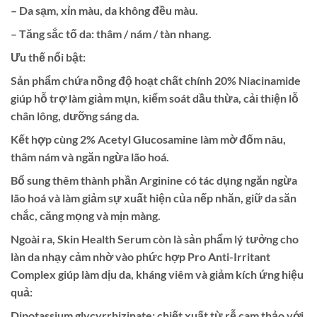
– Da sạm, xỉn màu, da không đều màu.
– Tăng sắc tố da: thâm / nám / tàn nhang.
Ưu thế nổi bật:
Sản phẩm chứa nồng độ hoạt chất chính 20% Niacinamide
giúp hỗ trợ làm giảm mụn, kiểm soát dầu thừa, cải thiện lỗ
chân lông, dưỡng sáng da.
Kết hợp cùng 2% Acetyl Glucosamine làm mờ đốm nâu,
thâm nám và ngăn ngừa lão hoá.
Bổ sung thêm thành phần Arginine có tác dụng ngăn ngừa
lão hoá và làm giảm sự xuất hiện của nếp nhăn, giữ da săn
chắc, căng mọng và mịn màng.
Ngoài ra, Skin Health Serum còn là sản phẩm lý tưởng cho
làn da nhạy cảm nhờ vào phức hợp Pro Anti-Irritant
Complex giúp làm dịu da, kháng viêm và giảm kích ứng hiệu
quả:
Dipotassium glycyrrhizinate: chiết xuất từ rễ cam thảo với