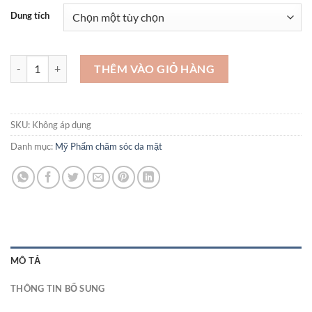
660.000 ₫
Dung tích
Dưỡng sáng da giảm thâm nám skin health Serum ! OH !OH số lượng
THÊM VÀO GIỎ HÀNG
SKU:
Không áp dụng
Danh mục:
Mỹ Phẩm chăm sóc da mặt
MÔ TẢ
THÔNG TIN BỔ SUNG