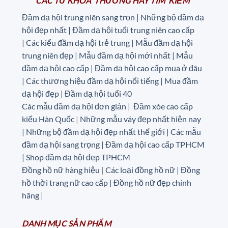
CÁC TỪ KHÓA THƯỜNG HAY TÌM KIẾM
Đầm dạ hội trung niên sang trọn | Những bộ đầm dạ
hội đẹp nhất | Đầm dạ hội tuổi trung niên cao cấp
|
Các kiểu đầm dạ hội trẻ trung | Mẫu đầm dạ hội
trung niên đẹp | Mẫu đầm dạ hội mới nhất | Mẫu
đầm dạ hội cao cấp | Đầm dạ hội cao cấp mua ở đâu
|
Các thương hiệu đầm dạ hội nổi tiếng | Mua đầm
dạ hội đẹp | Đầm dạ hội tuổi 40
Các mẫu đầm dạ hội đơn giản | Đầm xòe cao cấp
kiểu Hàn Quốc
|
Những mẫu váy đẹp nhất hiện nay
| Những bộ đầm dạ hội đẹp nhất thế giới | Các mẫu
đầm dạ hội sang trọng | Đầm dạ hội cao cấp TPHCM
| Shop đầm dạ hội đẹp TPHCM
Đồng hồ nữ hàng hiệu
|
Các loại đồng hồ nữ |
Đồng
hồ thời trang nữ cao cấp
| Đồng hồ nữ đẹp chính
hãng |
DANH MỤC
SẢN
PHẨM