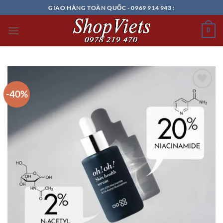
Chuyển
GIAO HÀNG TOÀN QUỐC - 0969 914 943 :
đến
nội
0
dung
-40%
Add to
wishlist