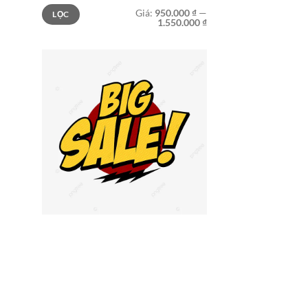
Giá
Giá
Giá:
950.000 ₫
—
LỌC
tối
tối
1.550.000 ₫
thiểu
đa