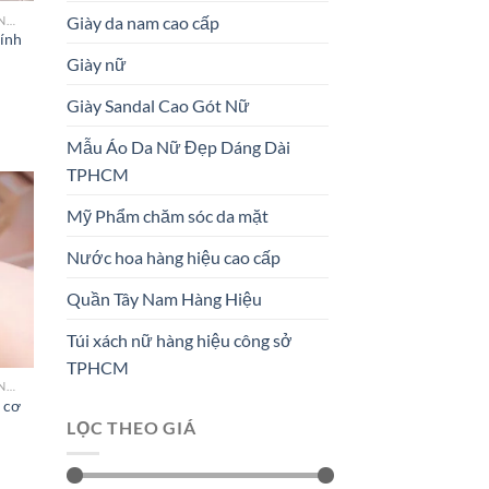
Giày da nam cao cấp
ĐỒNG HỒ THÔNG MINH NỮ CAO CẤP NHẤT
hính
Giày nữ
Giày Sandal Cao Gót Nữ
Mẫu Áo Da Nữ Đẹp Dáng Dài
TPHCM
Mỹ Phẩm chăm sóc da mặt
Nước hoa hàng hiệu cao cấp
 to
list
Quần Tây Nam Hàng Hiệu
Túi xách nữ hàng hiệu công sở
TPHCM
ĐỒNG HỒ THÔNG MINH NỮ CAO CẤP NHẤT
 cơ
LỌC THEO GIÁ