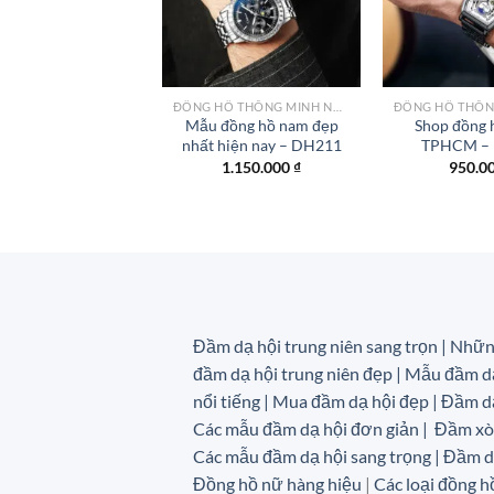
wishlist
ĐỒNG HỒ THÔNG MINH NỮ CAO CẤP NHẤT
Mẫu đồng hồ nam đẹp
Shop đồng h
nhất hiện nay – DH211
TPHCM –
1.150.000
₫
950.0
Đầm dạ hội trung niên sang trọn | Nhữn
đầm dạ hội trung niên đẹp | Mẫu đầm dạ
nổi tiếng | Mua đầm dạ hội đẹp | Đầm dạ
Các mẫu đầm dạ hội đơn giản | Đầm xò
Các mẫu đầm dạ hội sang trọng | Đầm
Đồng hồ nữ hàng hiệu
|
Các loại đồng h