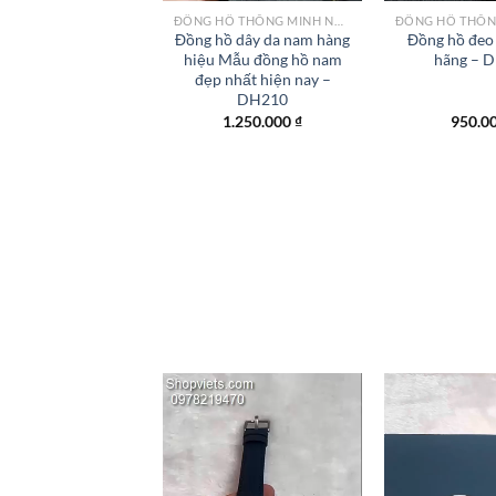
ĐỒNG HỒ THÔNG MINH NỮ CAO CẤP NHẤT
Đồng hồ dây da nam hàng
Đồng hồ đeo 
hiệu Mẫu đồng hồ nam
hãng – 
đẹp nhất hiện nay –
DH210
1.250.000
₫
950.0
Add to
wishlist