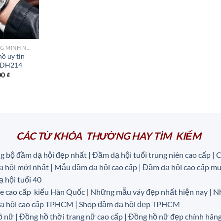
wishlist
ĐỒNG HỒ THÔNG MINH NỮ CAO CẤP NHẤT
ồ uy tín
 DH214
00
₫
CÁC TỪ KHÓA THƯỜNG HAY TÌM KIẾM
g bộ đầm dạ hội đẹp nhất | Đầm dạ hội tuổi trung niên cao cấp |
C
 hội mới nhất | Mẫu đầm dạ hội cao cấp | Đầm dạ hội cao cấp mu
 hội tuổi 40
e cao cấp kiểu Hàn Quốc
|
Những mẫu váy đẹp nhất hiện nay | Nh
 dạ hội cao cấp TPHCM | Shop đầm dạ hội đẹp TPHCM
ồ nữ |
Đồng hồ thời trang nữ cao cấp
| Đồng hồ nữ đẹp chính hãng