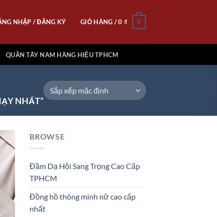
ĂNG NHẬP / ĐĂNG KÝ
GIỎ HÀNG /
0
₫
0
QUẦN TÂY NAM HÀNG HIỆU TPHCM
HẠY NHẤT”
BROWSE
Đầm Dạ Hội Sang Trọng Cao Cấp
 to
TPHCM
list
Đồng hồ thông minh nữ cao cấp
nhất