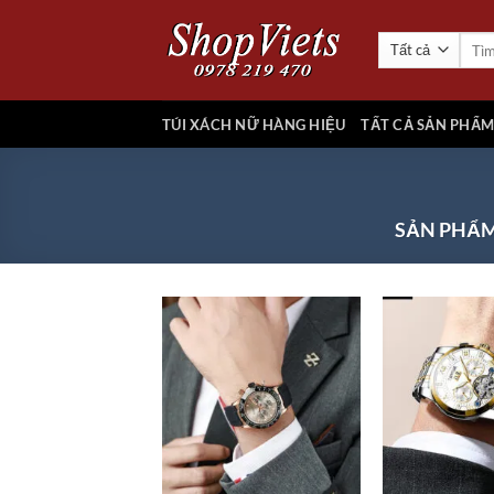
Chuyển
đến
Tìm
kiếm:
nội
dung
TÚI XÁCH NỮ HÀNG HIỆU
TẤT CẢ SẢN PHẨ
SẢN PHẨM
Add to
wishlist