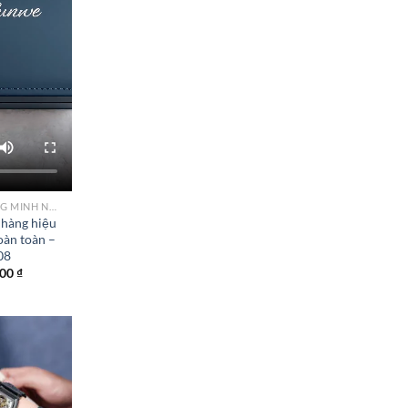
ĐỒNG HỒ THÔNG MINH NỮ CAO CẤP NHẤT
hàng hiệu
oàn toàn –
08
000
₫
Add to