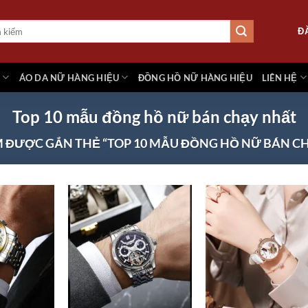
Đ
M
ÁO DA NỮ HÀNG HIỆU
ĐỒNG HỒ NỮ HÀNG HIỆU
LIÊN HỆ
Top 10 mẫu đồng hồ nữ bán chạy nhất
 ĐƯỢC GẮN THẺ “TOP 10 MẪU ĐỒNG HỒ NỮ BÁN C
Add to
Add to
Add
wishlist
wishlist
wish