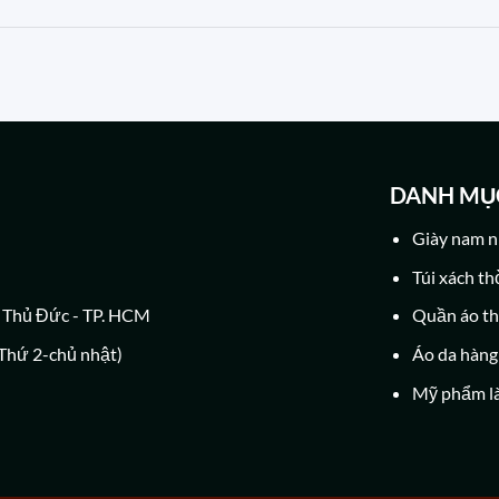
DANH MỤ
Giày nam n
Túi xách th
g Thủ Đức - TP. HCM
Quần áo th
( Thứ 2-chủ nhật)
Áo da hàng
Mỹ phẩm l