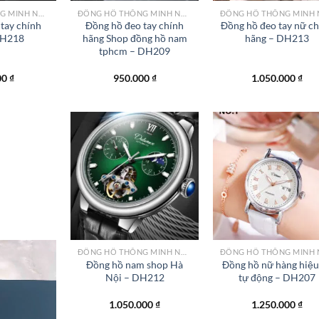
ĐỒNG HỒ THÔNG MINH NỮ CAO CẤP NHẤT
ĐỒNG HỒ THÔNG MINH NỮ CAO CẤP NHẤT
tay chính
Đồng hồ đeo tay chính
Đồng hồ đeo tay nữ c
DH218
hãng Shop đồng hồ nam
hãng – DH213
tphcm – DH209
00
₫
950.000
₫
1.050.000
₫
Add to
Add to
Add
wishlist
wishlist
wish
ĐỒNG HỒ THÔNG MINH NỮ CAO CẤP NHẤT
Đồng hồ nam shop Hà
Đồng hồ nữ hàng hiệu
Nội – DH212
tự động – DH207
1.050.000
₫
1.250.000
₫