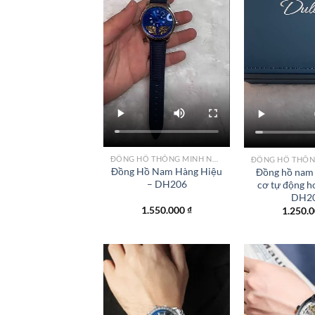
ĐỒNG HỒ THÔNG MINH NỮ CAO CẤP NHẤT
Đồng Hồ Nam Hàng Hiệu
Đồng hồ nam 
– DH206
cơ tự động h
DH2
1.550.000
₫
1.250.
Add to