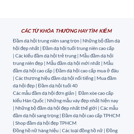
là:
tại
là:
tại
420.000 ₫.
là:
420.000 ₫.
là:
350.000 ₫.
350.000
CÁC TỪ KHÓA THƯỜNG HAY TÌM KIẾM
Đầm dạ hội trung niên sang trọn | Những bộ đầm dạ
hội đẹp nhất | Đầm dạ hội tuổi trung niên cao cấp
|
Các kiểu đầm dạ hội trẻ trung | Mẫu đầm dạ hội
trung niên đẹp | Mẫu đầm dạ hội mới nhất | Mẫu
đầm dạ hội cao cấp | Đầm dạ hội cao cấp mua ở đâu
|
Các thương hiệu đầm dạ hội nổi tiếng | Mua đầm
dạ hội đẹp | Đầm dạ hội tuổi 40
Các mẫu đầm dạ hội đơn giản | Đầm xòe cao cấp
kiểu Hàn Quốc
|
Những mẫu váy đẹp nhất hiện nay
| Những bộ đầm dạ hội đẹp nhất thế giới | Các mẫu
đầm dạ hội sang trọng | Đầm dạ hội cao cấp TPHCM
| Shop đầm dạ hội đẹp TPHCM
Đồng hồ nữ hàng hiệu
|
Các loại đồng hồ nữ |
Đồng