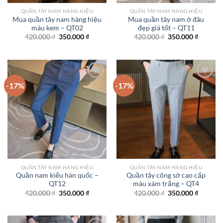
QUẦN TÂY NAM HÀNG HIỆU
QUẦN TÂY NAM HÀNG HIỆU
Mua quần tây nam hàng hiệu
Mua quần tây nam ở đâu
màu kem – QT02
đẹp giá tốt – QT11
Giá
Giá
Giá
Giá
420.000
₫
350.000
₫
420.000
₫
350.000
₫
gốc
hiện
gốc
hiện
là:
tại
là:
tại
420.000 ₫.
là:
420.000 ₫.
là:
350.000 ₫.
350.000
-17%
-17%
Add to
Add to
wishlist
wishlist
QUẦN TÂY NAM HÀNG HIỆU
QUẦN TÂY NAM HÀNG HIỆU
Quần nam kiểu hàn quốc –
Quần tây công sở cao cấp
QT12
màu xám trắng – QT4
Giá
Giá
Giá
Giá
420.000
₫
350.000
₫
420.000
₫
350.000
₫
gốc
hiện
gốc
hiện
là:
tại
là:
tại
420.000 ₫.
là:
420.000 ₫.
là:
350.000 ₫.
350.000