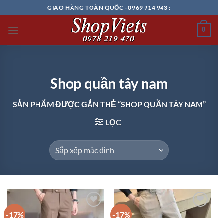
Chuyển
GIAO HÀNG TOÀN QUỐC - 0969 914 943 :
đến
nội
0
dung
Shop quần tây nam
SẢN PHẨM ĐƯỢC GẮN THẺ “SHOP QUẦN TÂY NAM”
LỌC
-17%
-17%