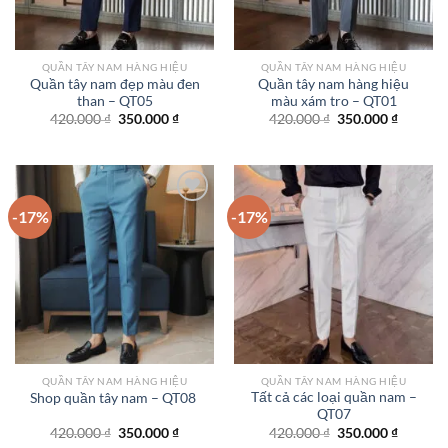
QUẦN TÂY NAM HÀNG HIỆU
QUẦN TÂY NAM HÀNG HIỆU
Quần tây nam đẹp màu đen
Quần tây nam hàng hiệu
than – QT05
màu xám tro – QT01
Giá
Giá
Giá
Giá
420.000
₫
350.000
₫
420.000
₫
350.000
₫
gốc
hiện
gốc
hiện
là:
tại
là:
tại
420.000 ₫.
là:
420.000 ₫.
là:
350.000 ₫.
350.000
-17%
-17%
Add to
Add to
wishlist
wishlist
QUẦN TÂY NAM HÀNG HIỆU
QUẦN TÂY NAM HÀNG HIỆU
Tất cả các loại quần nam –
Shop quần tây nam – QT08
QT07
Giá
Giá
Giá
Giá
420.000
₫
350.000
₫
420.000
₫
350.000
₫
gốc
hiện
gốc
hiện