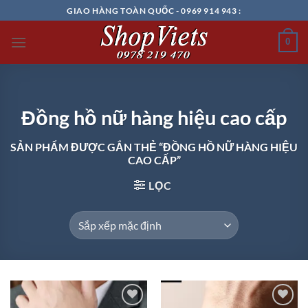
Chuyển
GIAO HÀNG TOÀN QUỐC - 0969 914 943 :
đến
nội
0
dung
Đồng hồ nữ hàng hiệu cao cấp
SẢN PHẨM ĐƯỢC GẮN THẺ “ĐỒNG HỒ NỮ HÀNG HIỆU
CAO CẤP”
LỌC