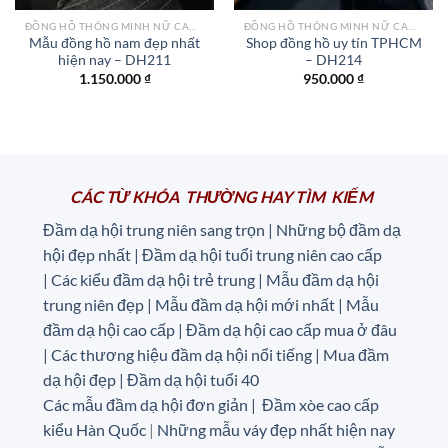
ĐỒNG HỒ THÔNG MINH NỮ CAO CẤP NHẤT
ĐỒNG HỒ THÔNG MINH NỮ CAO CẤP NHẤT
Mẫu đồng hồ nam đẹp nhất
Shop đồng hồ uy tín TPHCM
hiện nay – DH211
– DH214
1.150.000
₫
950.000
₫
CÁC TỪ KHÓA THƯỜNG HAY TÌM KIẾM
Đầm dạ hội trung niên sang trọn | Những bộ đầm dạ
hội đẹp nhất | Đầm dạ hội tuổi trung niên cao cấp
|
Các kiểu đầm dạ hội trẻ trung | Mẫu đầm dạ hội
trung niên đẹp | Mẫu đầm dạ hội mới nhất | Mẫu
đầm dạ hội cao cấp | Đầm dạ hội cao cấp mua ở đâu
|
Các thương hiệu đầm dạ hội nổi tiếng | Mua đầm
dạ hội đẹp | Đầm dạ hội tuổi 40
Các mẫu đầm dạ hội đơn giản | Đầm xòe cao cấp
kiểu Hàn Quốc
|
Những mẫu váy đẹp nhất hiện nay