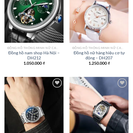
Add to
Add to
wishlist
wishlist
ĐỒNG HỒ THÔNG MINH NỮ CAO CẤP NHẤT
ĐỒNG HỒ THÔNG MINH NỮ CAO CẤP NHẤT
Đồng hồ nam shop Hà Nội –
Đồng hồ nữ hàng hiệu cơ tự
DH212
động – DH207
1.050.000
₫
1.250.000
₫
Add to
Add to
wishlist
wishlist