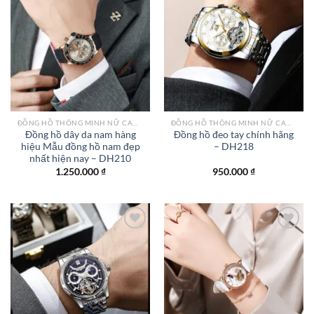
Add to
Add to
wishlist
wishlist
ĐỒNG HỒ THÔNG MINH NỮ CAO CẤP NHẤT
ĐỒNG HỒ THÔNG MINH NỮ CAO CẤP NHẤT
Đồng hồ dây da nam hàng
Đồng hồ đeo tay chính hãng
hiệu Mẫu đồng hồ nam đẹp
– DH218
nhất hiện nay – DH210
1.250.000
₫
950.000
₫
Add to
Add to
wishlist
wishlist