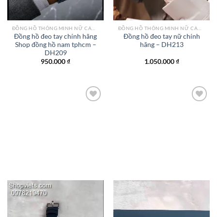
ĐỒNG HỒ THÔNG MINH NỮ CAO CẤP NHẤT
ĐỒNG HỒ THÔNG MINH NỮ CAO CẤP NHẤT
Đồng hồ đeo tay chính hãng
Đồng hồ đeo tay nữ chính
Shop đồng hồ nam tphcm –
hãng – DH213
DH209
950.000
₫
1.050.000
₫
Add to
Add to
wishlist
wishlist