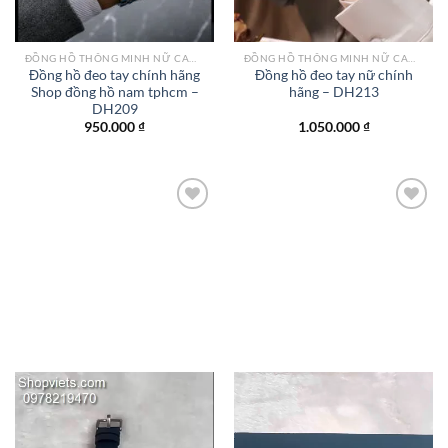
ĐỒNG HỒ THÔNG MINH NỮ CAO CẤP NHẤT
ĐỒNG HỒ THÔNG MINH NỮ CAO CẤP NHẤT
Đồng hồ đeo tay chính hãng
Đồng hồ đeo tay nữ chính
Shop đồng hồ nam tphcm –
hãng – DH213
DH209
950.000
₫
1.050.000
₫
Add to
Add to
wishlist
wishlist