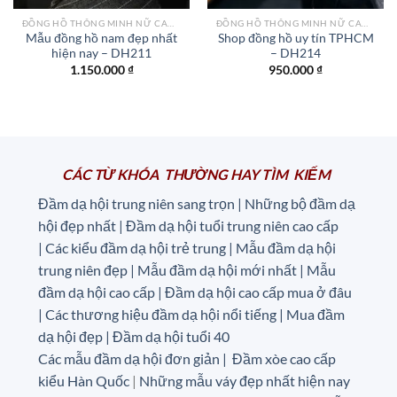
ĐỒNG HỒ THÔNG MINH NỮ CAO CẤP NHẤT
ĐỒNG HỒ THÔNG MINH NỮ CAO CẤP NHẤT
Mẫu đồng hồ nam đẹp nhất
Shop đồng hồ uy tín TPHCM
hiện nay – DH211
– DH214
1.150.000
₫
950.000
₫
CÁC TỪ KHÓA THƯỜNG HAY TÌM KIẾM
Đầm dạ hội trung niên sang trọn | Những bộ đầm dạ
hội đẹp nhất | Đầm dạ hội tuổi trung niên cao cấp
|
Các kiểu đầm dạ hội trẻ trung | Mẫu đầm dạ hội
trung niên đẹp | Mẫu đầm dạ hội mới nhất | Mẫu
đầm dạ hội cao cấp | Đầm dạ hội cao cấp mua ở đâu
|
Các thương hiệu đầm dạ hội nổi tiếng | Mua đầm
dạ hội đẹp | Đầm dạ hội tuổi 40
Các mẫu đầm dạ hội đơn giản | Đầm xòe cao cấp
kiểu Hàn Quốc
|
Những mẫu váy đẹp nhất hiện nay