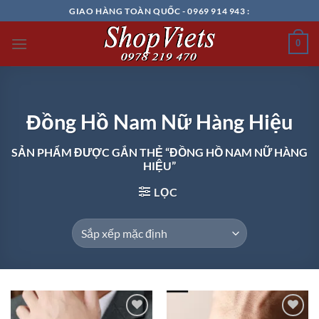
Chuyển
GIAO HÀNG TOÀN QUỐC - 0969 914 943 :
đến
nội
0
dung
Đồng Hồ Nam Nữ Hàng Hiệu
SẢN PHẨM ĐƯỢC GẮN THẺ “ĐỒNG HỒ NAM NỮ HÀNG
HIỆU”
LỌC