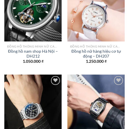
Add to
Add to
wishlist
wishlist
ĐỒNG HỒ THÔNG MINH NỮ CAO CẤP NHẤT
ĐỒNG HỒ THÔNG MINH NỮ CAO CẤP NHẤT
Đồng hồ nam shop Hà Nội –
Đồng hồ nữ hàng hiệu cơ tự
DH212
động – DH207
1.050.000
₫
1.250.000
₫
Add to
Add to
wishlist
wishlist